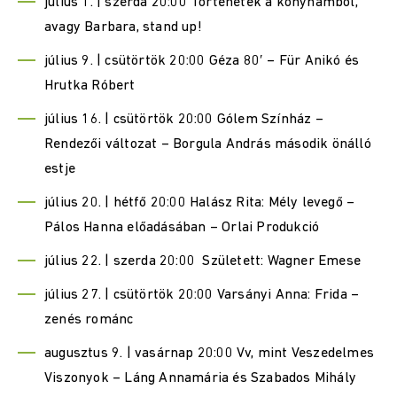
július 1. | szerda 20:00 Történetek a konyhámból,
avagy Barbara, stand up!
július 9. | csütörtök 20:00 Géza 80′ – Für Anikó és
Hrutka Róbert
július 16. | csütörtök 20:00 Gólem Színház –
Rendezői változat – Borgula András második önálló
estje
július 20. | hétfő 20:00 Halász Rita: Mély levegő –
Pálos Hanna előadásában – Orlai Produkció
július 22. | szerda 20:00 Született: Wagner Emese
július 27. | csütörtök 20:00 Varsányi Anna: Frida –
zenés románc
augusztus 9. | vasárnap 20:00 Vv, mint Veszedelmes
Viszonyok – Láng Annamária és Szabados Mihály