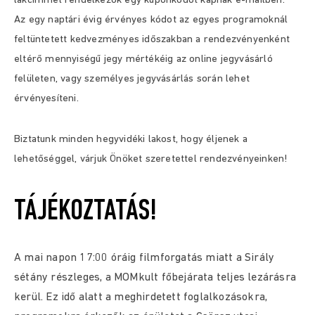
lakcímmel rendelkezők egy kuponkódot kapnak e-mailben.
Az egy naptári évig érvényes kódot az egyes programoknál
feltüntetett kedvezményes időszakban a rendezvényenként
eltérő mennyiségű jegy mértékéig az online jegyvásárló
felületen, vagy személyes jegyvásárlás során lehet
érvényesíteni.
Biztatunk minden hegyvidéki lakost, hogy éljenek a
lehetőséggel, várjuk Önöket szeretettel rendezvényeinken!
TÁJÉKOZTATÁS!
A mai napon 17:00 óráig filmforgatás miatt a Sirály
sétány részleges, a MOMkult főbejárata teljes lezárásra
kerül. Ez idő alatt a meghirdetett foglalkozásokra,