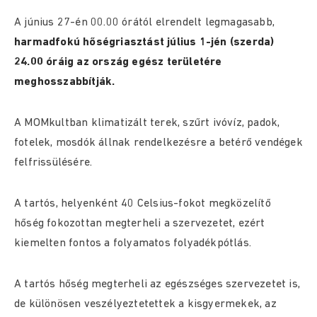
A június 27-én 00.00 órától elrendelt legmagasabb,
harmadfokú hőségriasztást július 1-jén (szerda)
24.00 óráig az ország egész területére
meghosszabbítják.
A MOMkultban klimatizált terek, szűrt ivóvíz, padok,
fotelek, mosdók állnak rendelkezésre a betérő vendégek
felfrissülésére.
A tartós, helyenként 40 Celsius-fokot megközelítő
hőség fokozottan megterheli a szervezetet, ezért
kiemelten fontos a folyamatos folyadékpótlás.
A tartós hőség megterheli az egészséges szervezetet is,
de különösen veszélyeztetettek a kisgyermekek, az