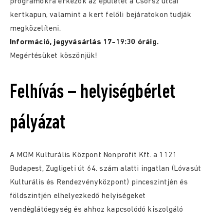
programokra érkezők az épületet a Csörsz utcai
kertkapun, valamint a kert felőli bejáratokon tudják
megközelíteni.
Információ, jegyvásárlás 17-19:30 óráig.
Megértésüket köszönjük!
Felhívás – helyiségbérlet
pályázat
A MOM Kulturális Központ Nonprofit Kft. a 1121
Budapest, Zugligeti út 64. szám alatti ingatlan (Lóvasút
Kulturális és Rendezvényközpont) pinceszintjén és
földszintjén elhelyezkedő helyiségeket
vendéglátóegység és ahhoz kapcsolódó kiszolgáló