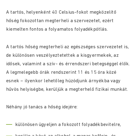
A tartós, helyenként 40 Celsius-fokot megközelítő
hőség fokozottan megterheli a szervezetet, ezért
kiemelten fontos a folyamatos folyadékpótlás.
A tartós hőség megterheli az egészséges szervezetet is,
de különösen veszélyeztetettek a kisgyermekek, az
idősek, valamint a szív- és érrendszeri betegséggel élők.
A legmelegebb órák rendszerint 11 és 15 óra közé
esnek – ilyenkor lehetőleg húzódjunk árnyékba vagy
hűvös helyiségbe, kerüljük a megterhelő fizikai munkát.
Néhány jó tanács a hőség idejére:
különösen ügyeljen a fokozott folyadékbevitelre,