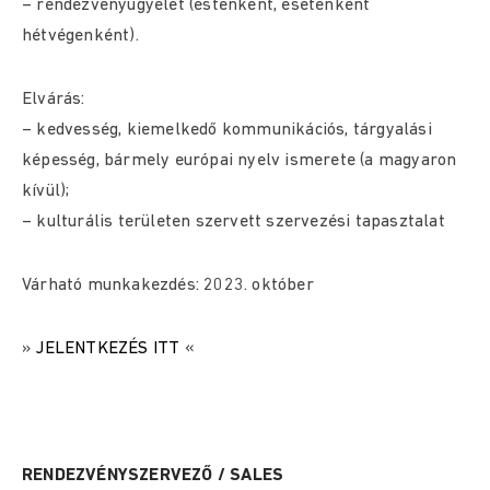
– rendezvényügyelet (esténként, esetenként
hétvégenként).
Elvárás:
– kedvesség, kiemelkedő kommunikációs, tárgyalási
képesség, bármely európai nyelv ismerete (a magyaron
kívül);
– kulturális területen szervett szervezési tapasztalat
Várható munkakezdés: 2023. október
»
JELENTKEZÉS ITT
«
RENDEZVÉNYSZERVEZŐ / SALES