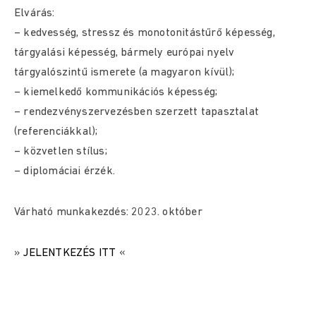
Elvárás:
– kedvesség, stressz és monotonitástűrő képesség,
tárgyalási képesség, bármely európai nyelv
tárgyalószintű ismerete (a magyaron kívül);
– kiemelkedő kommunikációs képesség;
– rendezvényszervezésben szerzett tapasztalat
(referenciákkal);
– közvetlen stílus;
– diplomáciai érzék.
Várható munkakezdés: 2023. október
»
JELENTKEZÉS ITT
«