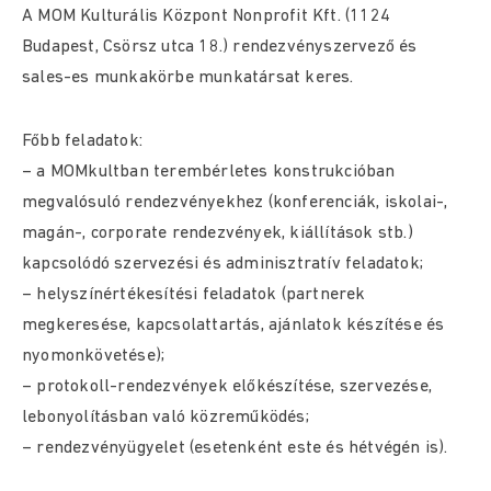
A MOM Kulturális Központ Nonprofit Kft. (1124
Budapest, Csörsz utca 18.) rendezvényszervező és
sales-es munkakörbe munkatársat keres.
Főbb feladatok:
– a MOMkultban terembérletes konstrukcióban
megvalósuló rendezvényekhez (konferenciák, iskolai-,
magán-, corporate rendezvények, kiállítások stb.)
kapcsolódó szervezési és adminisztratív feladatok;
– helyszínértékesítési feladatok (partnerek
megkeresése, kapcsolattartás, ajánlatok készítése és
nyomonkövetése);
– protokoll-rendezvények előkészítése, szervezése,
lebonyolításban való közreműködés;
– rendezvényügyelet (esetenként este és hétvégén is).