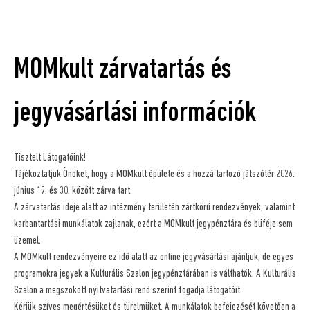
MOMkult zárvatartás és
jegyvásárlási információk
Tisztelt Látogatóink!
Tájékoztatjuk Önöket, hogy a MOMkult épülete és a hozzá tartozó játszótér 2026.
június 19. és 30. között zárva tart.
A zárvatartás ideje alatt az intézmény területén zártkörű rendezvények, valamint
karbantartási munkálatok zajlanak, ezért a MOMkult jegypénztára és büféje sem
üzemel.
A MOMkult rendezvényeire ez idő alatt az online jegyvásárlási ajánljuk, de egyes
programokra jegyek a Kulturális Szalon jegypénztárában is válthatók. A Kulturális
Szalon a megszokott nyitvatartási rend szerint fogadja látogatóit.
Kérjük szíves megértésüket és türelmüket. A munkálatok befejezését követően a