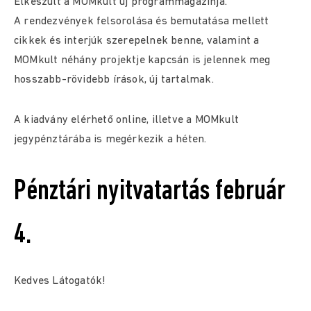
Elkészült a MOMkult új programmagazinja.
A rendezvények felsorolása és bemutatása mellett
cikkek és interjúk szerepelnek benne, valamint a
MOMkult néhány projektje kapcsán is jelennek meg
hosszabb-rövidebb írások, új tartalmak.
A kiadvány elérhető online, illetve a MOMkult
jegypénztárába is megérkezik a héten.
Pénztári nyitvatartás február
4.
Kedves Látogatók!