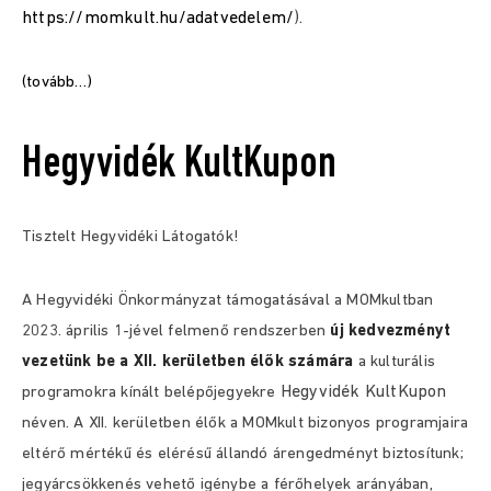
https://momkult.hu/adatvedelem/
).
(tovább…)
Hegyvidék KultKupon
Tisztelt Hegyvidéki Látogatók!
A Hegyvidéki Önkormányzat támogatásával a MOMkultban
2023. április 1-jével felmenő rendszerben
új kedvezményt
vezetünk be a XII. kerületben élők számára
a kulturális
Hegyvidék KultKupon
programokra kínált belépőjegyekre
néven. A XII. kerületben élők a MOMkult bizonyos programjaira
eltérő mértékű és elérésű állandó árengedményt biztosítunk;
jegyárcsökkenés vehető igénybe a férőhelyek arányában,