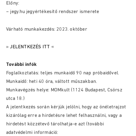
Előny:
– jegy.hu jegyértékesítő rendszer ismerete
Várható munkakezdés: 2023. október
»
JELENTKEZÉS ITT
«
További infók
Foglalkoztatás: teljes munkaidő 90 nap próbaidővel.
Munkaidő: heti 40 óra, váltott műszakban.
Munkavégzés helye: MOMkult (1124 Budapest, Csörsz
utca 18.)
A jelentkezés során kérjük jelölni, hogy az önéletrajzot
kizárólag erre a hirdetésre lehet felhasználni, vagy a
hirdetést közzétevő tárolhatja-e azt (további
adatvédelmi információ: