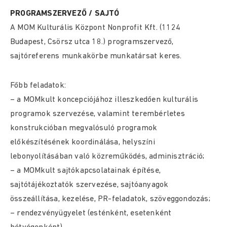
PROGRAMSZERVEZŐ / SAJTÓ
A MOM Kulturális Központ Nonprofit Kft. (1124
Budapest, Csörsz utca 18.) programszervező,
sajtóreferens munkakörbe munkatársat keres.
Főbb feladatok:
– a MOMkult koncepciójához illeszkedően kulturális
programok szervezése, valamint terembérletes
konstrukcióban megvalósuló programok
előkészítésének koordinálása, helyszíni
lebonyolításában való közreműködés, adminisztráció;
– a MOMkult sajtókapcsolatainak építése,
sajtótájékoztatók szervezése, sajtóanyagok
összeállítása, kezelése, PR-feladatok, szöveggondozás;
– rendezvényügyelet (esténként, esetenként