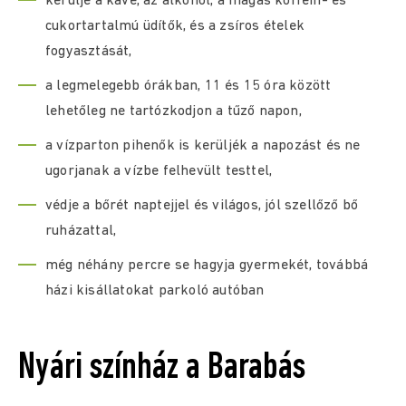
kerülje a kávé, az alkohol, a magas koffein- és
cukortartalmú üdítők, és a zsíros ételek
fogyasztását,
a legmelegebb órákban, 11 és 15 óra között
lehetőleg ne tartózkodjon a tűző napon,
a vízparton pihenők is kerüljék a napozást és ne
ugorjanak a vízbe felhevült testtel,
védje a bőrét naptejjel és világos, jól szellőző bő
ruházattal,
még néhány percre se hagyja gyermekét, továbbá
házi kisállatokat parkoló autóban
Nyári színház a Barabás