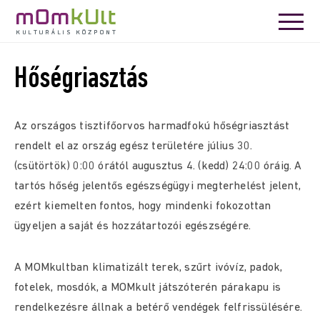
Hőségriasztás
Az országos tisztifőorvos harmadfokú hőségriasztást
rendelt el az ország egész területére július 30.
(csütörtök) 0:00 órától augusztus 4. (kedd) 24:00 óráig. A
tartós hőség jelentős egészségügyi megterhelést jelent,
ezért kiemelten fontos, hogy mindenki fokozottan
ügyeljen a saját és hozzátartozói egészségére.
A MOMkultban klimatizált terek, szűrt ivóvíz, padok,
fotelek, mosdók, a MOMkult játszóterén párakapu is
rendelkezésre állnak a betérő vendégek felfrissülésére.