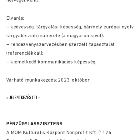
hétvégenként).
Elvárás:
– kedvesség, tárgyalási képesség, bármely európai nyelv
tárgyalószintű ismerete (a magyaron kívül);
– rendezvényszervezésben szerzett tapasztalat
(referenciákkal);
– kiemelkedő kommunikációs képesség.
Várható munkakezdés: 2023. október
»
JELENTKEZÉS ITT
«
PÉNZÜGYI ASSZISZTENS
A MOM Kulturális Központ Nonprofit Kft. (1124