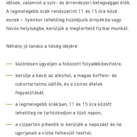
idősek, valamint a szív- és érrendszeri betegséggel élők.
A legmelegebb órák rendszerint 11 és 15 óra közé
esnek – ilyenkor lehetőleg húzódjunk árnyékba vagy
hűvös helyiségbe, kerüljük a megterhelő fizikai munkát.
Néhány jó tanács a hőség idejére:
különösen ügyeljen a fokozott folyadékbevitelre,
kerülje a kávé, az alkohol, a magas koffein- és
cukortartalmú üdítők, és a zsíros ételek
fogyasztását,
a legmelegebb órákban, 11 és 15 óra között
lehetőleg ne tartózkodjon a tűző napon,
a vízparton pihenők is kerüljék a napozást és ne
ugorjanak a vízbe felhevült testtel,