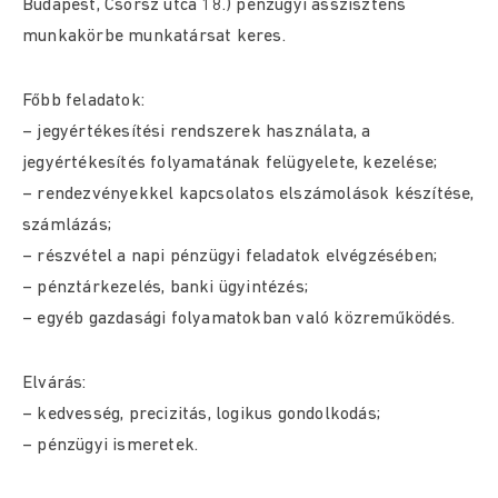
Budapest, Csörsz utca 18.) pénzügyi asszisztens
munkakörbe munkatársat keres.
Főbb feladatok:
– jegyértékesítési rendszerek használata, a
jegyértékesítés folyamatának felügyelete, kezelése;
– rendezvényekkel kapcsolatos elszámolások készítése,
számlázás;
– részvétel a napi pénzügyi feladatok elvégzésében;
– pénztárkezelés, banki ügyintézés;
– egyéb gazdasági folyamatokban való közreműködés.
Elvárás:
– kedvesség, precizitás, logikus gondolkodás;
– pénzügyi ismeretek.