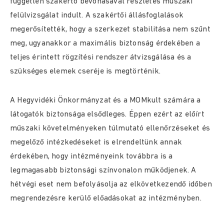
független szakértő bevonásával részletes műszaki
felülvizsgálat indult. A szakértői állásfoglalások
megerősítették, hogy a szerkezet stabilitása nem szűnt
meg, ugyanakkor a maximális biztonság érdekében a
teljes érintett rögzítési rendszer átvizsgálása és a
szükséges elemek cseréje is megtörténik.
A Hegyvidéki Önkormányzat és a MOMkult számára a
látogatók biztonsága elsődleges. Éppen ezért az előírt
műszaki követelményeken túlmutató ellenőrzéseket és
megelőző intézkedéseket is elrendeltünk annak
érdekében, hogy intézményeink továbbra is a
legmagasabb biztonsági színvonalon működjenek. A
hétvégi eset nem befolyásolja az elkövetkezendő időben
megrendezésre kerülő előadásokat az intézményben.