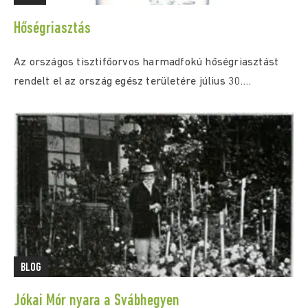
Hőségriasztás
Az országos tisztifőorvos harmadfokú hőségriasztást
rendelt el az ország egész területére július 30.
(csütörtök) 0:00...
BLOG
Jókai Mór nyara a Svábhegyen