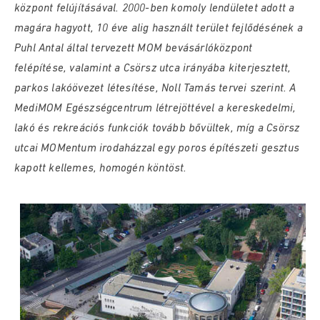
központ felújításával. 2000-ben komoly lendületet adott a
magára hagyott, 10 éve alig használt terület fejlődésének a
Puhl Antal által tervezett MOM bevásárlóközpont
felépítése, valamint a Csörsz utca irányába kiterjesztett,
parkos lakóövezet létesítése, Noll Tamás tervei szerint. A
MediMOM Egészségcentrum létrejöttével a kereskedelmi,
lakó és rekreációs funkciók tovább bővültek, míg a Csörsz
utcai MOMentum irodaházzal egy poros építészeti gesztus
kapott kellemes, homogén köntöst.