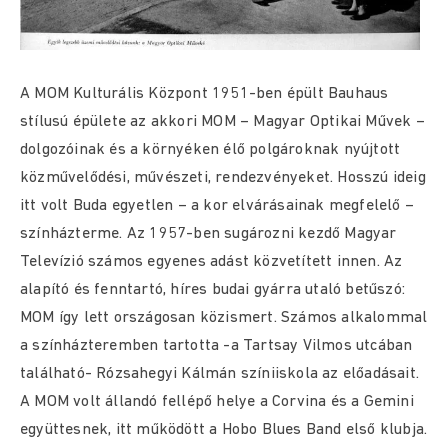
A MOM Kulturális Központ 1951-ben épült Bauhaus
stílusú épülete az akkori MOM – Magyar Optikai Művek –
dolgozóinak és a környéken élő polgároknak nyújtott
közművelődési, művészeti, rendezvényeket. Hosszú ideig
itt volt Buda egyetlen – a kor elvárásainak megfelelő –
színházterme. Az 1957-ben sugározni kezdő Magyar
Televízió számos egyenes adást közvetített innen. Az
alapító és fenntartó, híres budai gyárra utaló betűszó:
MOM így lett országosan közismert. Számos alkalommal
a színházteremben tartotta -a Tartsay Vilmos utcában
található- Rózsahegyi Kálmán színiiskola az előadásait.
A MOM volt állandó fellépő helye a Corvina és a Gemini
együttesnek, itt működött a Hobo Blues Band első klubja.