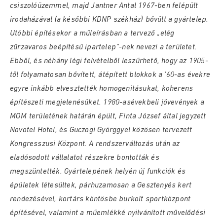
csiszolóüzemmel, majd Jantner Antal 1967-ben felépült
irodaházával (a későbbi KDNP székház) bővült a gyártelep.
Utóbbi építésekor a műleírásban a tervező „elég
zűrzavaros beépítésű ipartelep”-nek nevezi a területet.
Ebből, és néhány légi felvételből leszűrhető, hogy az 1905-
től folyamatosan bővített, átépített blokkok a ’60-as évekre
egyre inkább elvesztették homogenitásukat, koherens
építészeti megjelenésüket. 1980-asévekbeli jövevények a
MOM területének határán épült, Finta József által jegyzett
Novotel Hotel, és Guczogi Györggyel közösen tervezett
Kongresszusi Központ. A rendszerváltozás után az
eladósodott vállalatot részekre bontották és
megszüntették. Gyártelepének helyén új funkciók és
épületek létesültek, párhuzamosan a Gesztenyés kert
rendezésével, kortárs köntösbe burkolt sportközpont
építésével, valamint a műemlékké nyilvánított művelődési