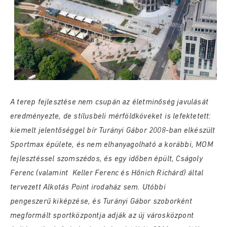
A terep fejlesztése nem csupán az életminőség javulását
eredményezte, de stílusbeli mérföldköveket is lefektetett:
kiemelt jelentőséggel bír Turányi Gábor 2008-ban elkészült
Sportmax épülete, és nem elhanyagolható a korábbi, MOM
fejlesztéssel szomszédos, és egy időben épült, Cságoly
Ferenc (valamint Keller Ferenc és Hőnich Richárd) által
tervezett Alkotás Point irodaház sem. Utóbbi
pengeszerű kiképzése, és Turányi Gábor szoborként
megformált sportközpontja adják az új városközpont