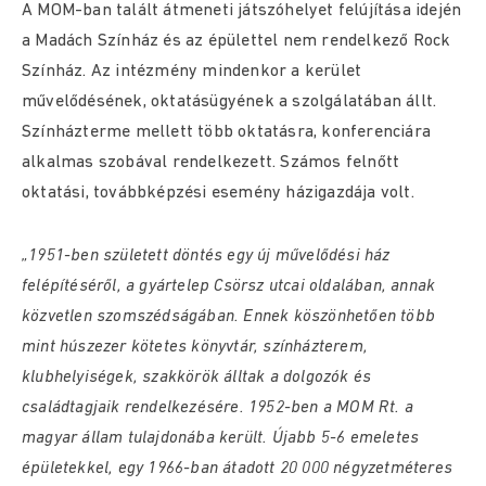
A MOM-ban talált átmeneti játszóhelyet felújítása idején
a Madách Színház és az épülettel nem rendelkező Rock
Színház. Az intézmény mindenkor a kerület
művelődésének, oktatásügyének a szolgálatában állt.
Színházterme mellett több oktatásra, konferenciára
alkalmas szobával rendelkezett. Számos felnőtt
oktatási, továbbképzési esemény házigazdája volt.
„1951-ben született döntés egy új művelődési ház
felépítéséről, a gyártelep Csörsz utcai oldalában, annak
közvetlen szomszédságában. Ennek köszönhetően több
mint húszezer kötetes könyvtár, színházterem,
klubhelyiségek, szakkörök álltak a dolgozók és
családtagjaik rendelkezésére. 1952-ben a MOM Rt. a
magyar állam tulajdonába került. Újabb 5-6 emeletes
épületekkel, egy 1966-ban átadott 20 000 négyzetméteres