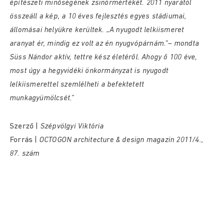
építészeti minőségének zsinórmértékét. 2011 nyarától
összeáll a kép, a 10 éves fejlesztés egyes stádiumai,
állomásai helyükre kerültek. „A nyugodt lelkiismeret
aranyat ér, mindig ez volt az én nyugvópárnám.”– mondta
Süss Nándor aktív, tettre kész életéről. Ahogy ő 100 éve,
most úgy a hegyvidéki önkormányzat is nyugodt
lelkiismerettel szemlélheti a befektetett
munkagyümölcsét.”
Szerző |
Szépvölgyi Viktória
Forrás |
OCTOGON architecture & design magazin 2011/4.,
87. szám