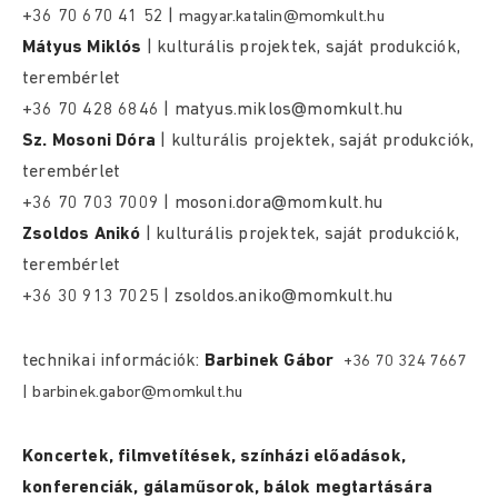
+36 70 670 41 52 |
magyar.katalin@momkult.hu
Mátyus Miklós
| kulturális projektek, saját produkciók,
terembérlet
+36 70 428 6846 | matyus.miklos@momkult.hu
Sz. Mosoni Dóra
| kulturális projektek, saját produkciók,
terembérlet
+36 70 703 7009 | mosoni.dora@momkult.hu
Zsoldos Anikó
| kulturális projektek, saját produkciók,
terembérlet
+36 30 913 7025 | zsoldos.aniko@momkult.hu
technikai információk:
Barbinek Gábor
+36 70 324 7667
| barbinek.gabor@momkult.hu
Koncertek, filmvetítések, színházi előadások,
konferenciák, gálaműsorok, bálok megtartására