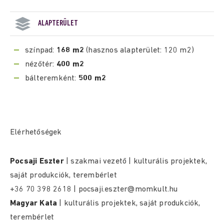
ALAPTERÜLET
színpad:
168 m2
(hasznos alapterület: 120 m2)
nézőtér:
400 m2
bálteremként:
500 m2
Elérhetőségek
Pocsaji Eszter
| szakmai vezető | kulturális projektek,
saját produkciók, terembérlet
+36 70 398 2618 | pocsaji.eszter@momkult.hu
Magyar Kata
| kulturális projektek, saját produkciók,
terembérlet