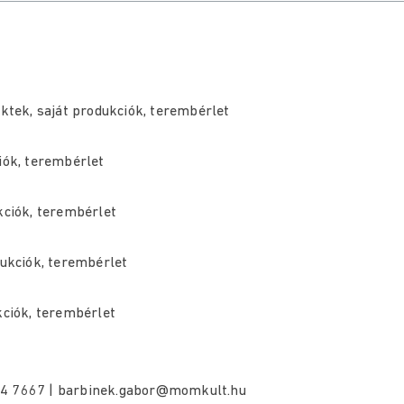
ektek, saját produkciók, terembérlet
ciók, terembérlet
ukciók, terembérlet
dukciók, terembérlet
kciók, terembérlet
4 7667 | barbinek.gabor@momkult.hu