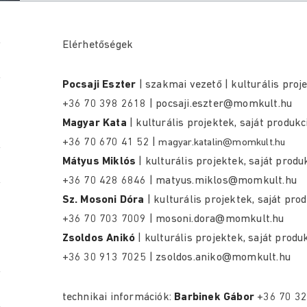
Elérhetőségek
Pocsaji Eszter
| szakmai vezető | kulturális proj
+36 70 398 2618 | pocsaji.eszter@momkult.hu
Magyar Kata
| kulturális projektek, saját produk
+36 70 670 41 52 |
magyar.katalin@momkult.hu
Mátyus Miklós
| kulturális projektek, saját prod
+36 70 428 6846 | matyus.miklos@momkult.hu
Sz. Mosoni Dóra
| kulturális projektek, saját pro
+36 70 703 7009 | mosoni.dora@momkult.hu
Zsoldos Anikó
| kulturális projektek, saját produ
+36 30 913 7025 | zsoldos.aniko@momkult.hu
technikai információk:
Barbinek Gábor
+36 70 32