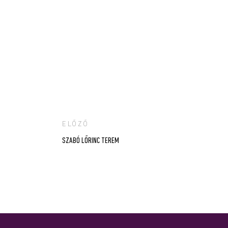
ELŐZŐ
Bejegyzés
SZABÓ LŐRINC TEREM
navigáció