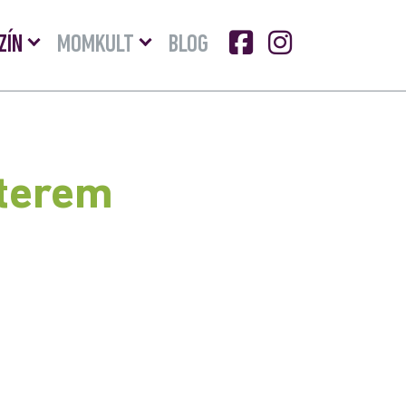
Menü
Menü
ZÍN
MOMKULT
BLOG
lenyitása
lenyitása
 terem