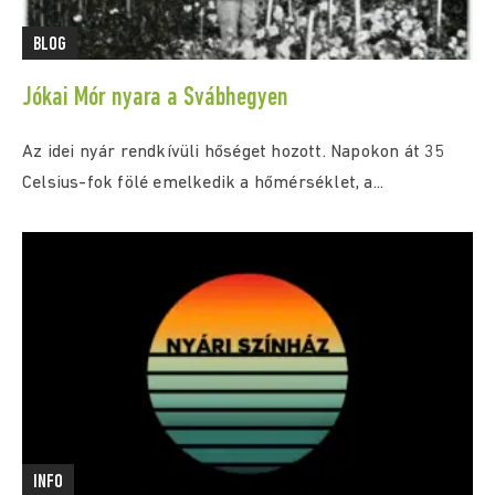
BLOG
Jókai Mór nyara a Svábhegyen
Az idei nyár rendkívüli hőséget hozott. Napokon át 35
Celsius-fok fölé emelkedik a hőmérséklet, a...
INFO