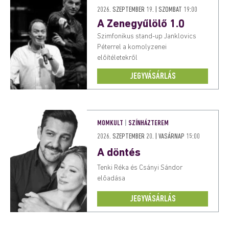
2026. SZEPTEMBER 19. | SZOMBAT 19:00
A Zenegyűlölő 1.0
Szimfonikus stand-up Janklovics
Péterrel a komolyzenei
előítéletekről
JEGYVÁSÁRLÁS
MOMKULT
|
SZÍNHÁZTEREM
2026. SZEPTEMBER 20. | VASÁRNAP 15:00
A döntés
Tenki Réka és Csányi Sándor
előadása
JEGYVÁSÁRLÁS