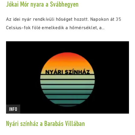
Jókai Mór nyara a Svábhegyen
Az idei nyár rendkívüli hőséget hozott. Napokon át 35
Celsius-fok fölé emelkedik a hőmérséklet, a...
INFO
Nyári színház a Barabás Villában