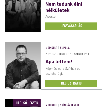
Nem tudunk élni
nélkületek
Apostol
JEGYVÁSÁRLÁS
MOMKULT
|
KUPOLA
2026. SZEPTEMBER 16. | SZERDA 19:00
Apa lettem!
Képmás-est / Színház és
pszichológia
REGISZTRÁCIÓ
UTOLSÓ JEGYEK
MOMKULT
|
SZÍNHÁZTEREM