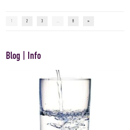
1
2
3
…
8
»
Blog | Info