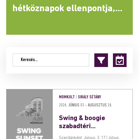
Jazz Passion
npontja,
k
Szulák | Hernádi | Kamarás
e.
KERESÉSHEZ
KEZDJEN
EL
ÍRNI
MOMKULT
|
SIRÁLY SÉTÁNY
2026. JÚNIUS 03 - AUGUSZTUS 26.
Swing & boogie
szabadtéri...
Szerdánként: Június: 3, 17 | Július: