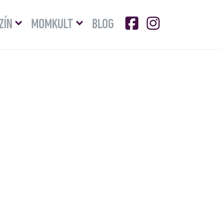
Menü
Menü
ZÍN
MOMKULT
BLOG
lenyitása
lenyitása