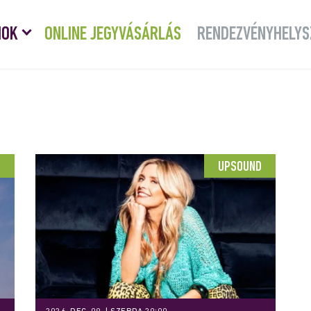
Menü
MOK
ONLINE JEGYVÁSÁRLÁS
RENDEZVÉNYHELYS
lenyitása
D
UPSOUND