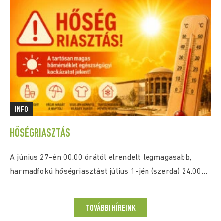
INFO
HŐSÉGRIASZTÁS
A június 27-én 00.00 órától elrendelt legmagasabb,
harmadfokú hőségriasztást július 1-jén (szerda) 24.00
óráig az...
TOVÁBBI HÍREINK