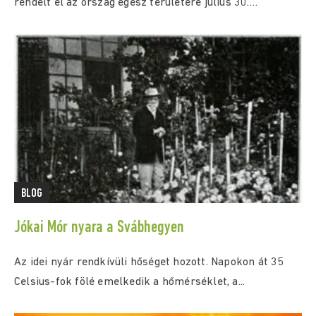
rendelt el az ország egész területére július 30.
(csütörtök) 0:00...
BLOG
Jókai Mór nyara a Svábhegyen
Az idei nyár rendkívüli hőséget hozott. Napokon át 35
Celsius-fok fölé emelkedik a hőmérséklet, a...