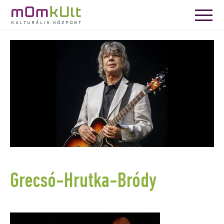
Grecsó-Hrutka-Bródy