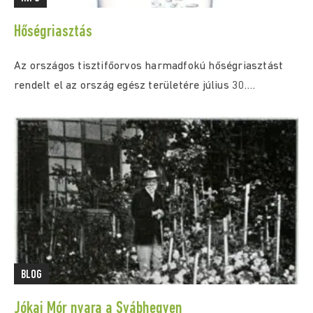
Hőségriasztás
Az országos tisztifőorvos harmadfokú hőségriasztást
rendelt el az ország egész területére július 30.
(csütörtök) 0:00...
BLOG
Jókai Mór nyara a Svábhegyen