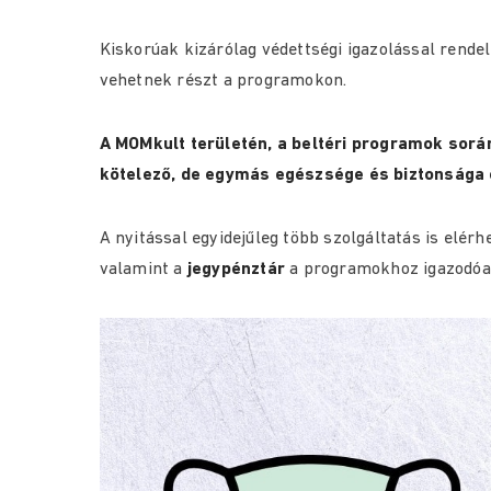
Kiskorúak kizárólag védettségi igazolással rende
vehetnek részt a programokon.
A MOMkult területén, a beltéri programok során
kötelező, de egymás egészsége és biztonsága 
A nyitással egyidejűleg több szolgáltatás is elér
valamint a
jegypénztár
a programokhoz igazodóan