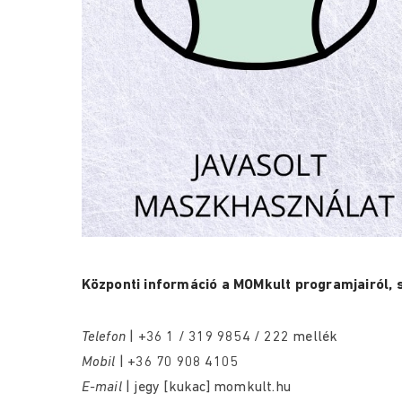
Központi információ a MOMkult programjairól, s
Telefon
| +36 1 / 319 9854 / 222 mellék
Mobil
| +36 70 908 4105
E-mail
| jegy [kukac] momkult.hu