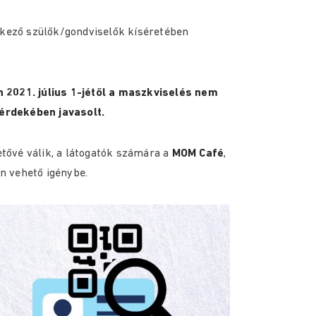
lkező szülők/gondviselők kíséretében
 2021. július 1-jétől a maszkviselés nem
érdekében javasolt.
hetővé válik, a látogatók számára a
MOM Café
,
 vehető igénybe.