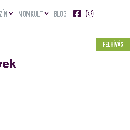
Menü
Menü
ZÍN
MOMKULT
BLOG
lenyitása
lenyitása
FELHÍVÁS
yek