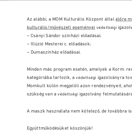
Az alábbi, a MOM Kulturális Központ által
előre m
kulturális/művészeti eseményei
igazolv
védettségi
– Csányi Sándor színházi előadásai;
– Illúzió Mesterei c. előadások;
– Dumaszínház előadásai.
Minden más program esetén, amelyek a Korm. ren
kategóriába tartozik, a
igazolványra tov
védettségi
Momkult külön megjelöli azon rendezvényeit, ahol
szükség van a
igazolvány felmutatására
védettségi
A maszk használata nem kötelező, de továbbra is 
Együttműködésüket köszönjük!