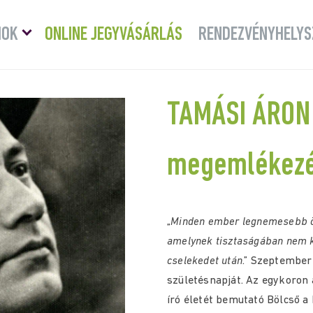
Menü
MOK
ONLINE JEGYVÁSÁRLÁS
RENDEZVÉNYHELYS
lenyitása
TAMÁSI ÁRON 
megemlékez
„
Minden ember legnemesebb ör
amelynek tisztaságában nem k
cselekedet után
.” Szeptember
születésnapját. Az egykoron a
író életét bemutató Bölcső a