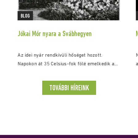
BLOG
Jókai Mór nyara a Svábhegyen
Az idei nyár rendkívüli hőséget hozott.
Napokon át 35 Celsius-fok fölé emelkedik a
a
hőmérséklet, a...
TOVÁBBI HÍREINK