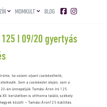
Menü
Menü
ZÍN
MOMKULT
BLOG
lenyitása
lenyitása
125 I 09/20 gyertyás
és
öme, ha valami olyant cselekedhetik,
ételkedik. Sem a cselekedet idején, sem a
 20-án ünnepeljük Tamási Áron író 125.
 XII. kerületben is otthonra találó, székely
 hegyek között – Tamási Áron125 kiállítás