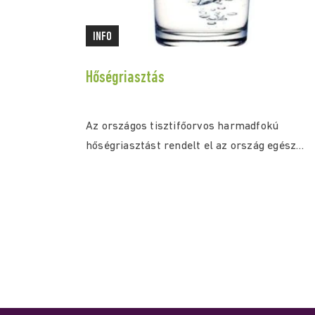
INFO
Hőségriasztás
Az országos tisztifőorvos harmadfokú
hőségriasztást rendelt el az ország egész
területére július 30. (csütörtök) 0:00...