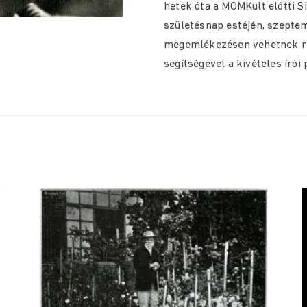
hetek óta a MOMKult előtti Si
születésnap estéjén,
szeptem
megemlékezésen
vehetnek ré
segítségével a kivételes írói