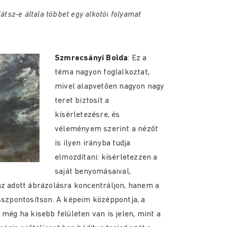
látsz-e általa többet egy alkotói folyamat
Szmrecsányi Bolda
: Ez a
téma nagyon foglalkoztat,
mivel alapvetően nagyon nagy
teret biztosít a
kísérletezésre, és
véleményem szerint a nézőt
is ilyen irányba tudja
elmozdítani: kísérletezzen a
saját benyomásaival,
az adott ábrázolásra koncentráljon, hanem a
összpontosítson. A képeim középpontja, a
 még ha kisebb felületen van is jelen, mint a