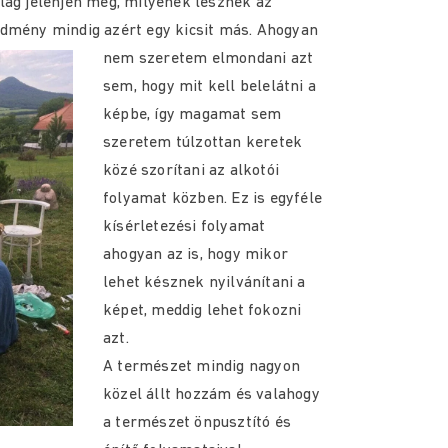
lág jelenjen meg, milyenek lesznek az
redmény
mindig azért egy kicsit más. Ahogyan
nem szeretem elmondani azt
sem, hogy mit kell belelátni a
képbe, így magamat sem
szeretem túlzottan keretek
közé szorítani az alkotói
folyamat közben. Ez is egyféle
kísérletezési folyamat
ahogyan az is, hogy mikor
lehet késznek nyilvánítani a
képet, meddig lehet fokozni
azt.
A természet mindig nagyon
közel állt hozzám és valahogy
a természet önpusztító és