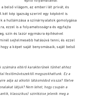
építő folyamataival
a belső világom, az emberi lét privát, és
A két kép igazság szerint egy képként is
ek a hullámzása a színárnyalatok gomolygása
ra, ezzel is a folyamatosságra és egyfajta
teg, szín és lazúr egymásra építésével
inél sejtelmesebb hatásúvá tenni, és ezzel
, hogy a képet saját benyomásaik, saját belső
kak számára eltérő karakterűnek tűnhet ahhoz
iatal festőművészektől megszokhattunk. Ez a
re adja az alkotói látásmódod vissza? Illetve
onalakat látjuk? Nem lehet, hogy csupán a
antik, klasszikus) szintézise jelenik meg a