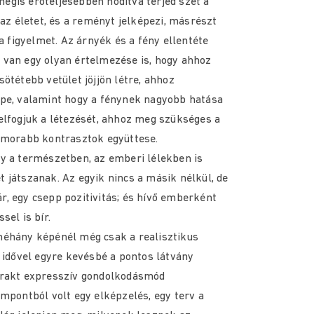
égis erőteljesebben hódítva terjed szét a
 az életet, és a reményt jelképezi, másrészt
 a figyelmet. Az árnyék és a fény ellentéte
 van egy olyan értelmezése is, hogy ahhoz
ötétebb vetület jöjjön létre, ahhoz
epe, valamint hogy a fénynek nagyobb hatása
elfogjuk a létezését, ahhoz meg szükséges a
komorabb kontrasztok együttese.
y a természetben, az emberi lélekben is
 játszanak. Az egyik nincs a másik nélkül, de
, egy csepp pozitivitás; és hívő emberként
sel is bír.
néhány képénél még csak a realisztikus
e idővel egyre kevésbé a pontos látvány
trakt expresszív gondolkodásmód
empontból volt egy elképzelés, egy terv a