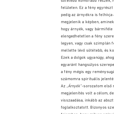
sötétebb komorabb részek, m
felületen. Ez a fény egyrészt
pedig az árnyékra is felhívja
megjelenik a képben, aminek
hogy árnyék, vagy bármiféle s
elengedhetetlen a fény szer
legyen, vagy csak szimplán f
mellette lévő sötétebb, és 
Ezek a dolgok ugyanúgy, ahog
egyaránt hangsúlyos szerepet
a fény mégis egy reménysugár
számomra spirituális jelentés
Az
„Árnyék”
-sorozatom első 
megjelenítés volt a célom, d
visszaadása, inkább az absz
foglalkoztatott. Bizonyos sz