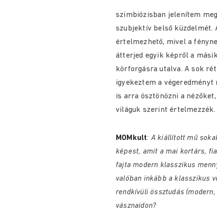
szimbiózisban jelenítem meg 
szubjektív belső küzdelmét. 
értelmezhető, mivel a fényn
átterjed egyik képről a másik
körforgásra utalva. A sok ré
igyekeztem a végeredményt m
is arra ösztönözni a nézőket
világuk szerint értelmezzék.
MOMkult
: A kiállított mű so
képest, amit a mai kortárs, f
fajta modern klasszikus mennyi
valóban inkább a klasszikus v
rendkívüli össztudás (modern, 
vásznaidon?