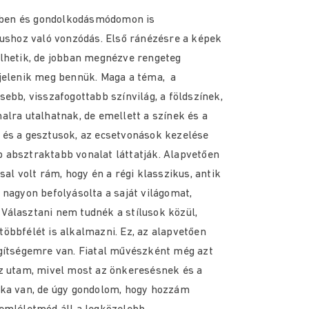
ben és gondolkodásmódomon is
lushoz való vonzódás. Első ránézésre a képek
elhetik, de jobban megnézve rengeteg
 jelenik meg bennük. Maga a téma, a
ebb, visszafogottabb színvilág, a földszínek,
alra utalhatnak, de emellett a színek és a
 és a gesztusok, az ecsetvonások kezelése
 absztraktabb vonalat láttatják. Alapvetően
sal volt rám, hogy én a régi klasszikus, antik
 nagyon befolyásolta a saját világomat,
Választani nem tudnék a stílusok közül,
öbbfélét is alkalmazni. Ez, az alapvetően
egítségemre van. Fiatal művészként még azt
az utam, mivel most az önkeresésnek és a
aka van, de úgy gondolom, hogy hozzám