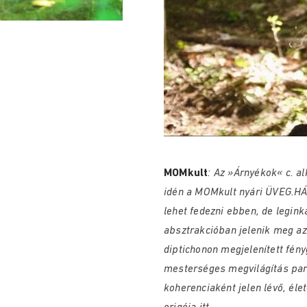
MOMkult
: Az »Árnyékok« c. al
idén a MOMkult nyári ÜVEG.HÁZ
lehet fedezni ebben, de legink
absztrakcióban jelenik meg az 
diptichonon megjelenített fény
mesterséges megvilágítás par
koherenciaként jelen lévő, éle