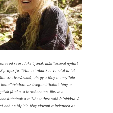
kotásod reprodukciójának kiállításával nyitott
 projektje. Több szimbolikus vonalat is fel
ább az elvarázsoló, ahogy a fény mennyiféle
installációban: az üvegen áthatoló fény, a
gátak játéka, a természetes, illetve a
adoxitásának a művészetben való feloldása. A
tet adó és tápláló fény viszont mindennek az