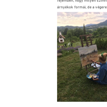
fejemben, hogy milyen színvi
árnyékok formái, de a vége