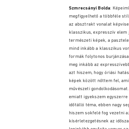
Szmrecsányi Bolda
: Képeim
megfigyelhető a többféle stí
az absztrakt vonalat képvis
klasszikus, expresszív elem
természeti képek, a paszteles
mind inkább a klasszikus von
formák folytonos burjánzása
meg inkább az expresszívebb
azt hiszem, hogy óriási hatás
képek között nőttem fel, ami
művészeti gondolkodásomat. 
emiatt igyekszem egyszerre t
időtálló téma, ebben nagy s
hiszem sokfelé fog vezetni 
kísérletezgetésnek az idősz