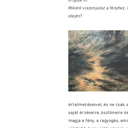
origója itt.
Miként viszonyulsz a fényhez, 
elején?
értelmezéseivel, és ne csak 
saját érzéseire, ösztöneire 
magja a fény, a ragyogás, ami