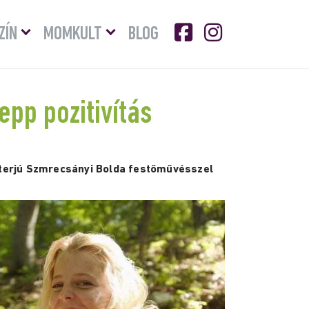
Menü
Menü
ZÍN
MOMKULT
BLOG
lenyitása
lenyitása
epp pozitivítás
nterjú Szmrecsányi Bolda festőművésszel