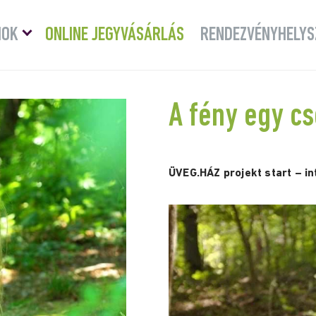
Menü
MOK
ONLINE JEGYVÁSÁRLÁS
RENDEZVÉNYHELYS
lenyitása
A fény egy cs
ÜVEG.HÁZ projekt start – i