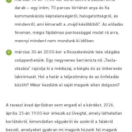
darab – egy intim, 70 perces történet anya és fia
kommunikációs képtelenségéről, halogatottságról, és
mindenről, ami kimaradt a „majd későbbből”. Az előadás
finoman, mégis fájdalmas pontossággal mutat rá arra,
mennyi mindent nem mondunk ki időben.
március 30-án 20:00-kor a Rosszkedvünk tele világába
csöppenhetünk. Egy negyvenes karrierista nő „Tesla-
utazása” rajzolja ki a médiazaj, a kiégés és az önkeresés
labirintusát. Hol a határ a teljesítmény és az önfeladás
között? Mikor kezdünk el saját magunk ellen dolgozni?
A tavaszi évad áprilisban sem engedi el a kérdést. 2026.
április 23-án 19:00-kor érkezik az Üvegfal, amely láthatatlan
korlátokról, kimondatlan vágyakról és azokról a falakról
beszél, amelyeket gyakran mi magunk húzunk fel magunk