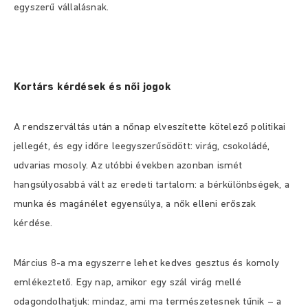
egyszerű vállalásnak.
Kortárs kérdések és női jogok
A rendszerváltás után a nőnap elveszítette kötelező politikai
jellegét, és egy időre leegyszerűsödött: virág, csokoládé,
udvarias mosoly. Az utóbbi években azonban ismét
hangsúlyosabbá vált az eredeti tartalom: a bérkülönbségek, a
munka és magánélet egyensúlya, a nők elleni erőszak
kérdése.
Március 8-a ma egyszerre lehet kedves gesztus és komoly
emlékeztető. Egy nap, amikor egy szál virág mellé
odagondolhatjuk: mindaz, ami ma természetesnek tűnik – a