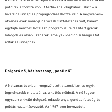
A huszadik század közepére – noha a nők hadimunkaerőként
pótolták a frontra vonult férfiakat a világháború alatt – a
hivatalos ünneplés propagandaeszközzé vált. A negyvenes–
ötvenes évek nőnapja nemcsak tiszteletadás volt, hanem
egyfajta nemzeti kötelező program is: feldíszített gyárak,
lobogók és olyan üzenetek, amelyek ideológiai hangulatot
adtak az ünnepnek.
Dolgozó nő, háziasszony, „pesti nő”
A hatvanas években megszületett a szocializmus egyik
legnehezebb mutatványa: a kettős nőideál. A nő legyen
egyszerre kiváló dolgozó, odaadó anya, gondos feleség és
példás háztartásvezető. Az 1967-ben bevezetett