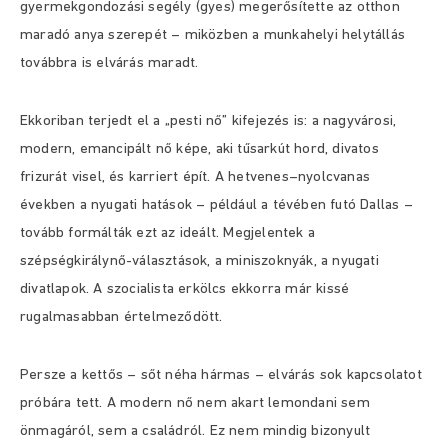
gyermekgondozási segély (gyes) megerősítette az otthon
maradó anya szerepét – miközben a munkahelyi helytállás
továbbra is elvárás maradt.
Ekkoriban terjedt el a „pesti nő” kifejezés is: a nagyvárosi,
modern, emancipált nő képe, aki tűsarkút hord, divatos
frizurát visel, és karriert épít. A hetvenes–nyolcvanas
években a nyugati hatások – például a tévében futó Dallas –
tovább formálták ezt az ideált. Megjelentek a
szépségkirálynő-választások, a miniszoknyák, a nyugati
divatlapok. A szocialista erkölcs ekkorra már kissé
rugalmasabban értelmeződött.
Persze a kettős – sőt néha hármas – elvárás sok kapcsolatot
próbára tett. A modern nő nem akart lemondani sem
önmagáról, sem a családról. Ez nem mindig bizonyult