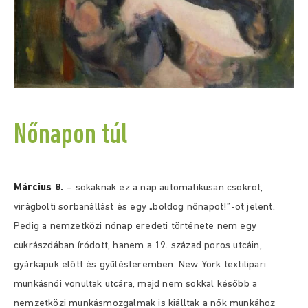
Nőnapon túl
Március 8.
– sokaknak ez a nap automatikusan csokrot,
virágbolti sorbanállást és egy „boldog nőnapot!”-ot jelent.
Pedig a nemzetközi nőnap eredeti története nem egy
cukrászdában íródott, hanem a 19. század poros utcáin,
gyárkapuk előtt és gyűlésteremben: New York textilipari
munkásnői vonultak utcára, majd nem sokkal később a
nemzetközi munkásmozgalmak is kiálltak a nők munkához