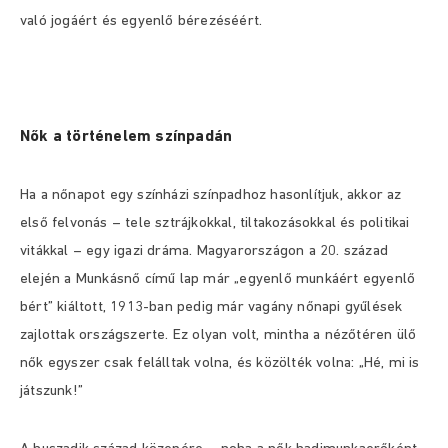
való jogáért és egyenlő bérezéséért.
Nők a történelem színpadán
Ha a nőnapot egy színházi színpadhoz hasonlítjuk, akkor az
első felvonás – tele sztrájkokkal, tiltakozásokkal és politikai
vitákkal – egy igazi dráma. Magyarországon a 20. század
elején a Munkásnő című lap már „egyenlő munkáért egyenlő
bért” kiáltott, 1913-ban pedig már vagány nőnapi gyűlések
zajlottak országszerte. Ez olyan volt, mintha a nézőtéren ülő
nők egyszer csak felálltak volna, és közölték volna: „Hé, mi is
játszunk!”