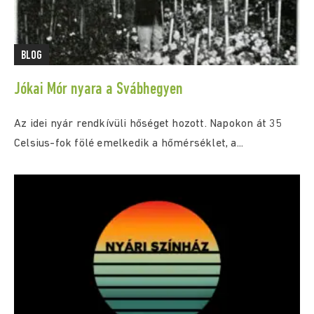
BLOG
Jókai Mór nyara a Svábhegyen
Az idei nyár rendkívüli hőséget hozott. Napokon át 35
Celsius-fok fölé emelkedik a hőmérséklet, a...