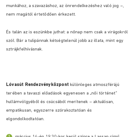
munkához, a szavazáshoz, az önrendelkezéshez való jog –,
nem magától értetődően érkezett.
És talán az is eszünkbe juthat: a nőnap nem csak a virágokról
szól. Bár a tulipánnak kétségtelenül jobb az illata, mint egy
sztrájkfelhívásnak.
Lóvasút Rendezvényközpont
különleges atmoszférájú
terében a tavaszi előadások egyenesen a „női történet”
hullámvölgyéből és csúcsából merítenek – aktuálisan,
empatikusan, egyszerre szórakoztatóan és
elgondolkodtatóan.
március 14-én 19:30-kor kerül színre a Lassan című