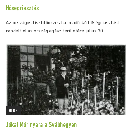
Hőségriasztás
Az országos tisztifőorvos harmadfokú hőségriasztást
rendelt el az ország egész területére július 30.
(csütörtök) 0:00...
BLOG
Jókai Mór nyara a Svábhegyen