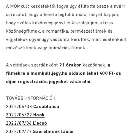
A MOMkult kezdetektől fogva úgy állította össze a nyári
sorozatot, hogy a lehető legtöbb műfaj helyet kapjon,
hogy széles közönségigényt is kiszolgáljon: a friss
közönségfilmek, a romantika, természetfilmek és
vígjátékok ugyanúgy vászonra kerültek, mint esetenként
művészfilmek vagy animációs filmek.
A vetítések szerdánként
21 órakor
kezdődnek,
a
filmekre a momkult.jegy.hu oldalon lehet 400 Ft-os
díjon regisztrációs jegyeket vásárolni.
TOVÁBBI INFORMÁCIÓ I
2022/06/08
Casablanca
2022/06/22
Hook
2022/07/06
L’ecsó
2022/07/27
Szerelmünk lapjai