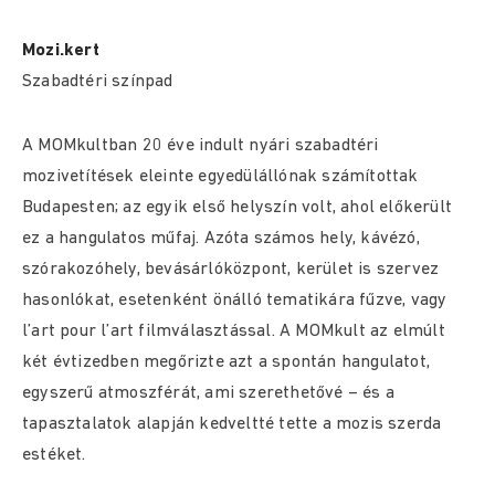
Mozi.kert
Szabadtéri színpad
A MOMkultban 20 éve indult nyári szabadtéri
mozivetítések eleinte egyedülállónak számítottak
Budapesten; az egyik első helyszín volt, ahol előkerült
ez a hangulatos műfaj. Azóta számos hely, kávézó,
szórakozóhely, bevásárlóközpont, kerület is szervez
hasonlókat, esetenként önálló tematikára fűzve, vagy
l’art pour l’art filmválasztással. A MOMkult az elmúlt
két évtizedben megőrizte azt a spontán hangulatot,
egyszerű atmoszférát, ami szerethetővé – és a
tapasztalatok alapján kedveltté tette a mozis szerda
estéket.