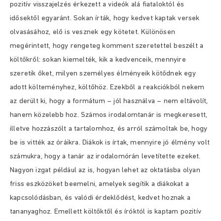
pozitív visszajelzés érkezett a videók alá fiataloktól és
idősektől egyaránt. Sokan írták, hogy kedvet kaptak versek
olvasásához, elő is vesznek egy kötetet. Különösen
megérintett, hogy rengeteg komment szeretettel beszélt a
költőkről: sokan kiemelték, kik a kedvenceik, mennyire
szeretik őket, milyen személyes élményeik kötődnek egy
adott költeményhez, költőhöz. Ezekből a reakciókból nekem
az derült ki, hogy a formátum – jól használva – nem eltávolít,
hanem közelebb hoz. Számos irodalomtanár is megkeresett,
illetve hozzászólt a tartalomhoz, és arról számoltak be, hogy
be is vitték az óráikra. Diákok is írtak, mennyire jó élmény volt
számukra, hogy a tanár az irodalomórán levetítette ezeket.
Nagyon izgat például az is, hogyan lehet az oktatásba olyan
friss eszközöket beemelni, amelyek segítik a diákokat a
kapcsolódásban, és valódi érdeklődést, kedvet hoznak a
tananyaghoz. Emellett költőktől és íróktól is kaptam pozitív