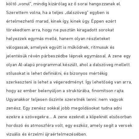
költő „vonul”, mindig kizárólag az ő sorai hangozzanak el.
Szerettem volna, ha a teljes „dalszöveg” egyben is
értelmezhető marad, kinek így, kinek úgy. Éppen ezért
törekedtem arra, hogy ne pusztán kiragadott sorokat
helyezzek egymás mellé, hanem olyan részleteket
válogassak, amelyek együtt is működnek, ritmusuk és
jelentésük révén párbeszédbe lépnek egymással. A zene egy
olyan AI-alapú programmal készült, ahol a dalszöveg mellett
stílusokat is lehet definiálni, és bizonyos mértékig
szerkeszteni is lehet a végeredményt. Így lehetőség van arra,
hogy az ember belenyúljon a struktúrába, finomítson rajta.
Ugyanakkor teljesen őszinte szeretnék lenni: nem vagyok
zenész. Egy zenész sokkal jobb megoldásokat tudna adni
ezekre a szövegekre… A zene ezeknél a klipeknél elsősorban
hordozó és atmoszféra volt, egy eszköz, amely segít a versek
vizuális és érzelmi újraértelmezésében.