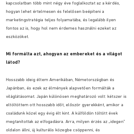
kapcsolatban több mint négy éve foglalkoztat az a kérdés,
hogyan lehet értelmesen és felelősen beépíteni a
marketingstratégia teljes folyamatába, és legalább ilyen
fontos az is, hogy hol nem érdemes használni ezeket az
eszközöket.
Mi formálta azt, ahogyan az embereket és a világot
látod?
Hosszabb ideig éltem Amerikában, Németországban és
Japánban, és ezek az élmények alapvetően formálták a
világlátásomat. Japán különösen meghatározó volt: kétszer is
eltöltöttem ott hosszabb időt, először gyerekként, amikor a
családunk közel egy évig élt kint. A külföldön töltött évek
megtanítottak az elfogadásra. Arra, milyen érzés az „idegen”
oldalon állni, új kulturális közegbe csöppenni, és