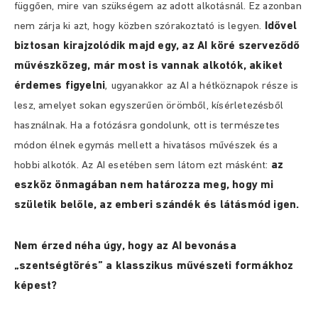
függően, mire van szükségem az adott alkotásnál. Ez azonban
Idővel
nem zárja ki azt, hogy közben szórakoztató is legyen.
biztosan kirajzolódik majd egy, az AI köré szerveződő
művészközeg, már most is vannak alkotók, akiket
érdemes figyelni
,
ugyanakkor az AI a hétköznapok része is
lesz, amelyet sokan egyszerűen örömből, kísérletezésből
használnak. Ha a fotózásra gondolunk, ott is természetes
módon élnek egymás mellett a hivatásos művészek és a
az
hobbi alkotók. Az AI esetében sem látom ezt másként:
eszköz önmagában nem határozza meg, hogy mi
születik belőle, az emberi szándék és látásmód igen.
Nem érzed néha úgy, hogy az AI bevonása
„szentségtörés” a klasszikus művészeti formákhoz
képest?