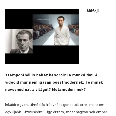
Műfaji
szempontból is nehéz besorolni a munkáidat. A
videóid már nem igazán posztmodernek. Te minek
neveznéd ezt a világot? Metamodernnek?
Inkább egy multimédiás irányként gondolok erre, mintsem
egy újabb „-izmusként”. Úgy érzem, most nagyon sok ember