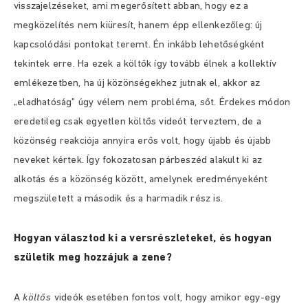
visszajelzéseket, ami megerősített abban, hogy ez a
megközelítés nem kiüresít, hanem épp ellenkezőleg: új
kapcsolódási pontokat teremt. Én inkább lehetőségként
tekintek erre. Ha ezek a költők így tovább élnek a kollektív
emlékezetben, ha új közönségekhez jutnak el, akkor az
„eladhatóság” úgy vélem nem probléma, sőt. Érdekes módon
eredetileg csak egyetlen költős videót terveztem, de a
közönség reakciója annyira erős volt, hogy újabb és újabb
neveket kértek. Így fokozatosan párbeszéd alakult ki az
alkotás és a közönség között, amelynek eredményeként
megszületett a második és a harmadik rész is.
Hogyan választod ki a versrészleteket, és hogyan
születik meg hozzájuk a zene?
A
költős
videók esetében fontos volt, hogy amikor egy-egy