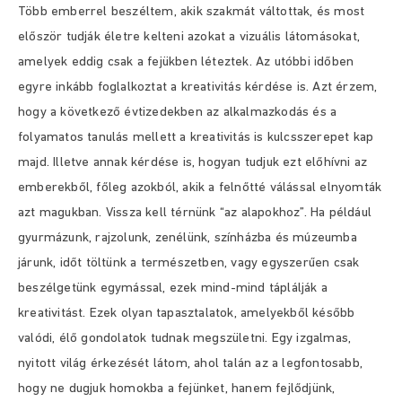
Több emberrel beszéltem, akik szakmát váltottak, és most
először tudják életre kelteni azokat a vizuális látomásokat,
amelyek eddig csak a fejükben léteztek. Az utóbbi időben
egyre inkább foglalkoztat a kreativitás kérdése is. Azt érzem,
hogy a következő évtizedekben az alkalmazkodás és a
folyamatos tanulás mellett a kreativitás is kulcsszerepet kap
majd. Illetve annak kérdése is, hogyan tudjuk ezt előhívni az
emberekből, főleg azokból, akik a felnőtté válással elnyomták
azt magukban. Vissza kell térnünk “az alapokhoz”. Ha például
gyurmázunk, rajzolunk, zenélünk, színházba és múzeumba
járunk, időt töltünk a természetben, vagy egyszerűen csak
beszélgetünk egymással, ezek mind-mind táplálják a
kreativitást. Ezek olyan tapasztalatok, amelyekből később
valódi, élő gondolatok tudnak megszületni. Egy izgalmas,
nyitott világ érkezését látom, ahol talán az a legfontosabb,
hogy ne dugjuk homokba a fejünket, hanem fejlődjünk,