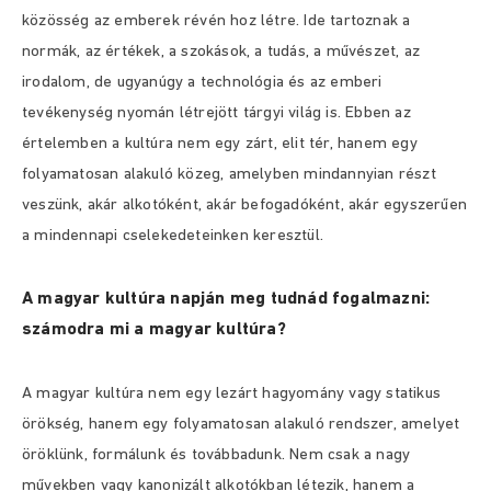
közösség az emberek révén hoz létre. Ide tartoznak a
normák, az értékek, a szokások, a tudás, a művészet, az
irodalom, de ugyanúgy a technológia és az emberi
tevékenység nyomán létrejött tárgyi világ is. Ebben az
értelemben a kultúra nem egy zárt, elit tér, hanem egy
folyamatosan alakuló közeg, amelyben mindannyian részt
veszünk, akár alkotóként, akár befogadóként, akár egyszerűen
a mindennapi cselekedeteinken keresztül.
A magyar kultúra napján meg tudnád fogalmazni:
számodra mi a magyar kultúra?
A magyar kultúra nem egy lezárt hagyomány vagy statikus
örökség, hanem egy folyamatosan alakuló rendszer, amelyet
öröklünk, formálunk és továbbadunk. Nem csak a nagy
művekben vagy kanonizált alkotókban létezik, hanem a