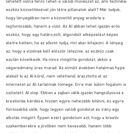
lehetett volna tenni: lehet-e valódi művészet az, ami technikai
eszköz közvetítésével jön létre pillanatok alatt? Már tudjuk,
hogy lényegében nem a közvetítő anyag eredete a
legfontosabb, hanem a vízió. Az AI abban lehet igazán erős
eszköz, hogy egy határozott, átgondolt elképzelést képes
életre kelteni, ha az alkotó tudja, mit akar kifejezni. A lényeg
az, hogy a víziónak kell először léteznie, az eszköz csak
ezután következik. Ha nincs mögötte gondolat, akkor a
végeredmény üres marad. Az elmúlt években hatalmas hype
alakult ki az AI körül, nem véletlenül árasztotta el az
internetet az AI-tartalmak tömege. Erre már külön fogalom is
született: AI slop. Ebben a zajban válik igazán hangsúlyossá a
kreativitás kérdése, hiszen egyre nehezebb kitűnni, és egyre
fontosabbá válik, hogy legyen valódi gondolat és irány egy
alkotás mögött. Éppen ezért gondolom azt, hogy a kreatív
szakemberekre a jövőben nem kevesebb, hanem több