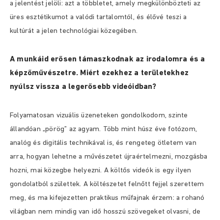
a jelentést jelöli: azt a többletet, amely megkülönbözteti az
üres esztétikumot a valódi tartalomtól, és élővé teszi a
kultúrát a jelen technológiai közegében.
A munkáid erősen támaszkodnak az irodalomra és a
képzőművészetre. Miért ezekhez a területekhez
nyúlsz vissza a legerősebb videóidban?
Folyamatosan vizuális üzeneteken gondolkodom, szinte
állandóan „pörög” az agyam. Több mint húsz éve fotózom,
analóg és digitális technikával is, és rengeteg ötletem van
arra, hogyan lehetne a művészetet újraértelmezni, mozgásba
hozni, mai közegbe helyezni. A költős videók is egy ilyen
gondolatból születtek. A költészetet felnőtt fejjel szerettem
meg, és ma kifejezetten praktikus műfajnak érzem: a rohanó
világban nem mindig van idő hosszú szövegeket olvasni, de