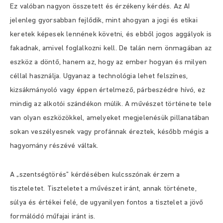
Ez valóban nagyon összetett és érzékeny kérdés. Az AI
jelenleg gyorsabban fejlődik, mint ahogyan a jogi és etikai
keretek képesek lennének követni, és ebből jogos aggályok is
fakadnak, amivel foglalkozni kell. De talán nem önmagában az
eszköz a döntő, hanem az, hogy az ember hogyan és milyen
céllal használja. Ugyanaz a technológia lehet felszínes,
kizsákmányoló vagy éppen értelmező, párbeszédre hívó, ez
mindig az alkotói szándékon múlik. A művészet története tele
van olyan eszközökkel, amelyeket megjelenésük pillanatában
sokan veszélyesnek vagy profánnak éreztek, később mégis a
hagyomány részévé váltak.
A „szentségtörés” kérdésében kulcsszónak érzem a
tiszteletet. Tiszteletet a művészet iránt, annak története,
súlya és értékei felé, de ugyanilyen fontos a tisztelet a jövő
formálódó műfajai iránt is.