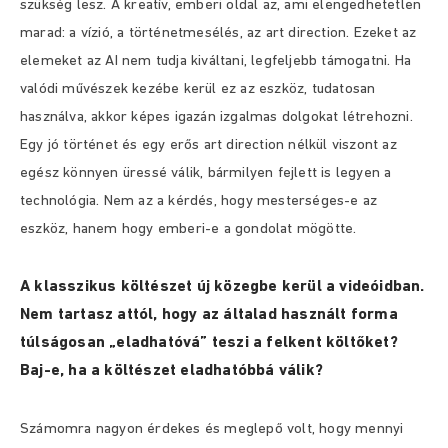
szükség lesz. A kreatív, emberi oldal az, ami elengedhetetlen
marad: a vízió, a történetmesélés, az art direction. Ezeket az
elemeket az AI nem tudja kiváltani, legfeljebb támogatni. Ha
valódi művészek kezébe kerül ez az eszköz, tudatosan
használva, akkor képes igazán izgalmas dolgokat létrehozni.
Egy jó történet és egy erős art direction nélkül viszont az
egész könnyen üressé válik, bármilyen fejlett is legyen a
technológia. Nem az a kérdés, hogy mesterséges-e az
eszköz, hanem hogy emberi-e a gondolat mögötte.
A klasszikus költészet új közegbe kerül a videóidban.
Nem tartasz attól, hogy az általad használt forma
túlságosan „eladhatóvá” teszi a felkent költőket?
Baj-e, ha a költészet eladhatóbbá válik?
Számomra nagyon érdekes és meglepő volt, hogy mennyi