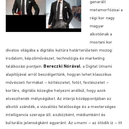
generált
metamorfózisai a
régi kor nagy
magyar
alkotóinak a
mostani kor
divatos világába a digitális kultúra határterületein mozog:
irodalom, képzőművészet, technológia és marketing
Bereczki Nórával
találkozási pontjain.
, a Digital Umami
alapítójával arról beszélgettünk, hogyan lehet klasszikus
művészeti formákat – költészetet, fotót, festészetet –
kortárs, digitális közegbe helyezni anélkül, hogy azok
elveszítenék mélységüket. Az interjú középpontjában az
alkotói szándék, a vizualitás felelőssége és a mesterséges
intelligencia szerepe áll: eszközként, médiumként és
kulturális jelenségként egyaránt. Az
umami
– az ötödik íz – itt