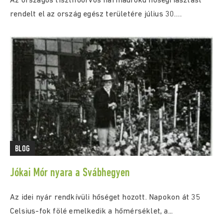
Az országos tisztifőorvos harmadfokú hőségriasztást
rendelt el az ország egész területére július 30.
(csütörtök) 0:00...
BLOG
Jókai Mór nyara a Svábhegyen
Az idei nyár rendkívüli hőséget hozott. Napokon át 35
Celsius-fok fölé emelkedik a hőmérséklet, a...