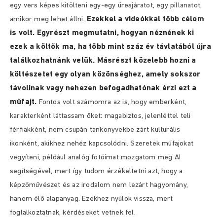
egy vers képes kitölteni egy-egy üresjáratot, egy pillanatot,
Ezekkel a videókkal több célom
amikor meg lehet állni.
is volt. Egyrészt megmutatni, hogyan néznének ki
ezek a költők ma, ha több mint száz év távlatából újra
találkozhatnánk velük. Másrészt közelebb hozni a
költészetet egy olyan közönséghez, amely sokszor
távolinak vagy nehezen befogadhatónak érzi ezt a
műfajt.
Fontos volt számomra az is, hogy emberként,
karakterként láttassam őket: magabiztos, jelenléttel teli
férfiakként, nem csupán tankönyvekbe zárt kulturális
ikonként, akikhez nehéz kapcsolódni. Szeretek műfajokat
vegyíteni, például analóg fotóimat mozgatom meg AI
segítségével, mert így tudom érzékeltetni azt, hogy a
képzőművészet és az irodalom nem lezárt hagyomány,
hanem élő alapanyag. Ezekhez nyúlok vissza, mert
foglalkoztatnak, kérdéseket vetnek fel.