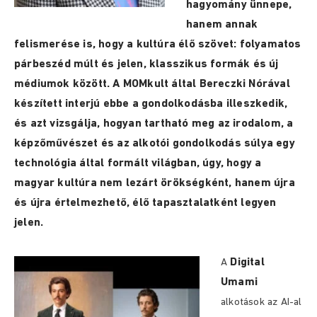
hagyomány ünnepe,
hanem annak
felismerése is, hogy a kultúra élő szövet: folyamatos
párbeszéd múlt és jelen, klasszikus formák és új
médiumok között. A MOMkult által Bereczki Nórával
készített interjú ebbe a gondolkodásba illeszkedik,
és azt vizsgálja, hogyan tartható meg az irodalom, a
képzőművészet és az alkotói gondolkodás súlya egy
technológia által formált világban, úgy, hogy a
magyar kultúra nem lezárt örökségként, hanem újra
és újra értelmezhető, élő tapasztalatként legyen
jelen.
Digital
A
Umami
alkotások az AI-al