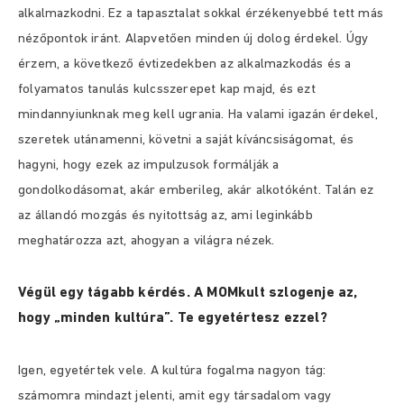
alkalmazkodni. Ez a tapasztalat sokkal érzékenyebbé tett más
nézőpontok iránt. Alapvetően minden új dolog érdekel. Úgy
érzem, a következő évtizedekben az alkalmazkodás és a
folyamatos tanulás kulcsszerepet kap majd, és ezt
mindannyiunknak meg kell ugrania. Ha valami igazán érdekel,
szeretek utánamenni, követni a saját kíváncsiságomat, és
hagyni, hogy ezek az impulzusok formálják a
gondolkodásomat, akár emberileg, akár alkotóként. Talán ez
az állandó mozgás és nyitottság az, ami leginkább
meghatározza azt, ahogyan a világra nézek.
Végül egy tágabb kérdés. A MOMkult szlogenje az,
hogy „minden kultúra”. Te egyetértesz ezzel?
Igen, egyetértek vele. A kultúra fogalma nagyon tág:
számomra mindazt jelenti, amit egy társadalom vagy