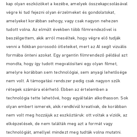
kap olyan eszközöket a kezébe, amelyek összekapcsolásával
végre ki tud fejezni olyan érzelmeket és gondolatokat,
amelyeket korábban sehogy, vagy csak nagyon nehezen
tudott volna. Az elmúlt években több filmrendezővel is
beszélgettem, akik arról meséltek, hogy végre elő tudják
venni a fiókban porosodó ötleteiket, mert az AI segít vizuális
formába önteni azokat. Egy argentin filmrendező például azt
mondta, hogy így tudott megvalósítani egy olyan filmet,
amelyre korábban sem technológiai, sem anyagi lehetősége
nem volt. A támogatási rendszer pedig csak nagyon szűk
rétegek számára elérhető. Ebben az értelemben a
technológia tette lehetővé, hogy egyáltalán alkothasson. Sok
olyan embert ismerek, akik rendkívül kreatívak, de korábban
nem volt meg hozzájuk az eszköztáruk: ott voltak a víziók, az
elképzelések, de nem találták meg azt a formát vagy
technológiát, amellyel mindezt meg tudták volna mutatni.