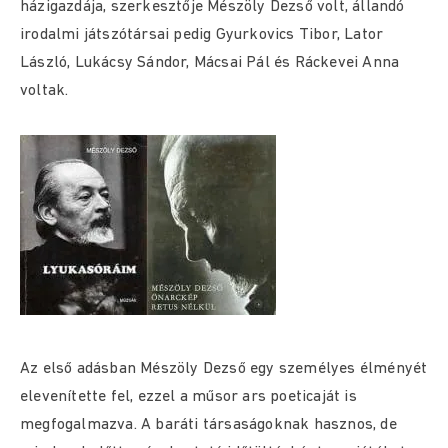
házigazdája, szerkesztője Mészöly Dezső volt, állandó
irodalmi játszótársai pedig Gyurkovics Tibor, Lator
László, Lukácsy Sándor, Mácsai Pál és Ráckevei Anna
voltak.
Az első adásban Mészöly Dezső egy személyes élményét
elevenítette fel, ezzel a műsor ars poeticaját is
megfogalmazva. A baráti társaságoknak hasznos, de