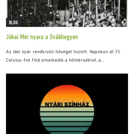
BLOG
Jókai Mór nyara a Svábhegyen
Az idei nyár rendkívüli hőséget hozott. Napokon át 35
Celsius-fok fölé emelkedik a hőmérséklet, a...