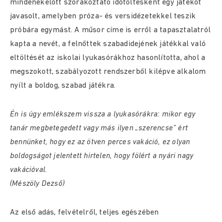
mindenekelőtt szórakoztató időtöltésként egy játékot
javasolt, amelyben próza- és versidézetekkel teszik
próbára egymást. A műsor címe is erről a tapasztalatról
kapta a nevét, a felnőttek szabadidejének játékkal való
eltöltését az iskolai lyukasórákhoz hasonlította, ahol a
megszokott, szabályozott rendszerből kilépve alkalom
nyílt a boldog, szabad játékra.
Én is úgy emlékszem vissza a lyukasórákra: mikor egy
tanár megbetegedett vagy más ilyen „szerencse” ért
bennünket, hogy ez az ötven perces vakáció, ez olyan
boldogságot jelentett hirtelen, hogy fölért a nyári nagy
vakációval.
(Mészöly Dezső)
Az első adás, felvételről, teljes egészében