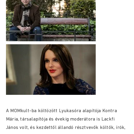
A MOMkult-ba költözött Lyukasóra alapítója Kontra
Mária, társalapítója és évekig moderátora is Lackfi
János volt, és kezdettől állandó résztvevők költők, írók,