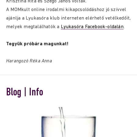
Krisztina Rita és Szegő János voltak.
A MOMkult online irodalmi kikapcsolódáshoz jó szívvel
ajánlja a Lyukasóra klub interneten elérhető vetélkedőit,
melyek megtalálhatók a
Lyukasóra Facebook-oldalán
.
Tegyük próbára magunkat!
Harangozó Réka Anna
Blog | Info