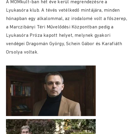
A MOMkult-ban hét éve kerül megrendezésre a
Lyukasóra klub. A tévés vetélkedő mintájára, minden
hónapban egy alkalommal, az irodalomé volt a főszerep,
a Marczibányi Téri Művelődési Központban pedig a
Lyukasóra Próza kapott helyet, melynek gyakori
vendégei Dragomán György, Schein Gábor és Karafiáth
Orsolya voltak.