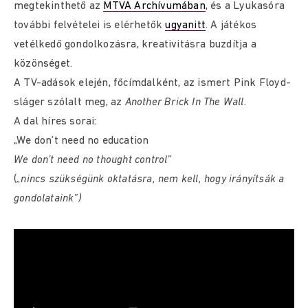
megtekinthető az
MTVA Archívumában
, és a Lyukasóra
további felvételei is elérhetők
ugyanitt
. A játékos
vetélkedő gondolkozásra, kreativitásra buzdítja a
közönséget.
A TV-adások elején, főcímdalként, az ismert Pink Floyd-
sláger szólalt meg, az
Another Brick In The Wall.
A dal híres sorai:
„We don’t need no education
We don’t need no thought control”
(
„nincs szükségünk oktatásra, nem kell, hogy irányítsák a
gondolataink”)