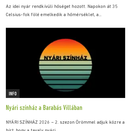
Az idei nyár rendkívüli hőséget hozott. Napokon át 35
Celsius-fok fölé emelkedik a hőmérséklet, a...
INFO
Nyári színház a Barabás Villában
NYÁRI SZÍNHÁZ 2026 – 2. szezon Örömmel adjuk közre a
hírt, hogy a tavaly nyári...