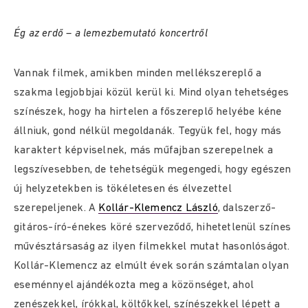
Ég az erdő – a lemezbemutató koncertről
Vannak filmek, amikben minden mellékszereplő a
szakma legjobbjai közül kerül ki. Mind olyan tehetséges
színészek, hogy ha hirtelen a főszereplő helyébe kéne
állniuk, gond nélkül megoldanák. Tegyük fel, hogy más
karaktert képviselnek, más műfajban szerepelnek a
legszívesebben, de tehetségük megengedi, hogy egészen
új helyzetekben is tökéletesen és élvezettel
szerepeljenek. A
Kollár-Klemencz László
, dalszerző-
gitáros-író-énekes köré szerveződő, hihetetlenül színes
művésztársaság az ilyen filmekkel mutat hasonlóságot.
Kollár-Klemencz az elmúlt évek során számtalan olyan
eseménnyel ajándékozta meg a közönséget, ahol
zenészekkel, írókkal, költőkkel, színészekkel lépett a