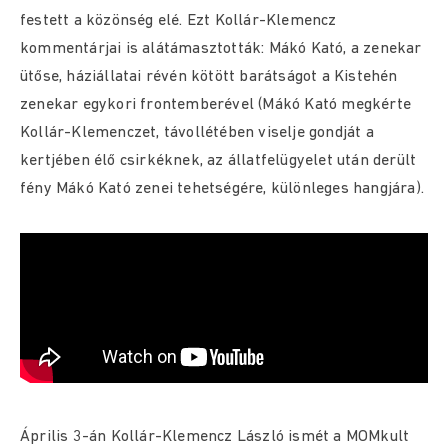
festett a közönség elé. Ezt Kollár-Klemencz
kommentárjai is alátámasztották: Mákó Kató, a zenekar
ütőse, háziállatai révén kötött barátságot a Kistehén
zenekar egykori frontemberével (Mákó Kató megkérte
Kollár-Klemenczet, távollétében viselje gondját a
kertjében élő csirkéknek, az állatfelügyelet után derült
fény Mákó Kató zenei tehetségére, különleges hangjára).
Április 3-án Kollár-Klemencz László ismét a MOMkult