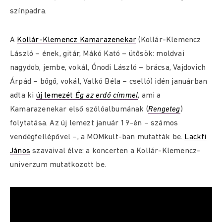
színpadra.
A
Kollár-Klemencz Kamarazenekar
(Kollár-Klemencz
László – ének, gitár, Mákó Kató – ütősök: moldvai
nagydob, jembe, vokál, Ónodi László – brácsa, Vajdovich
Árpád – bőgő, vokál, Valkó Béla – cselló) idén januárban
adta ki
új lemezét
Ég az erdő címmel
, ami a
Kamarazenekar első szólóalbumának (
Rengeteg
)
folytatása. Az új lemezt január 19-én – számos
vendégfellépővel –, a MOMkult-ban mutatták be.
Lackfi
János
szavaival élve: a koncerten a Kollár-Klemencz-
univerzum mutatkozott be.