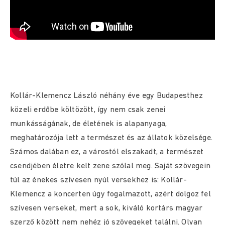
Kollár-Klemencz László néhány éve egy Budapesthez
közeli erdőbe költözött, így nem csak zenei
munkásságának, de életének is alapanyaga,
meghatározója lett a természet és az állatok közelsége.
Számos dalában ez, a várostól elszakadt, a természet
csendjében életre kelt zene szólal meg. Saját szövegein
túl az énekes szívesen nyúl versekhez is: Kollár-
Klemencz a koncerten úgy fogalmazott, azért dolgoz fel
szívesen verseket, mert a sok, kiváló kortárs magyar
szerző között nem nehéz jó szövegeket találni. Olyan