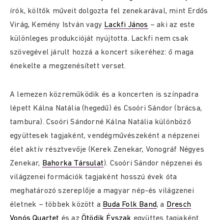
írók, költők műveit dolgozta fel zenekarával, mint Erdős
Virág, Kemény István vagy
Lackfi János
– aki az este
különleges produkcióját nyújtotta. Lackfi nem csak
szövegével járult hozzá a koncert sikeréhez: ő maga
énekelte a megzenésített verset.
A lemezen közreműködik és a koncerten is színpadra
lépett Kálna Natália (hegedű) és Csoóri Sándor (brácsa,
tambura). Csoóri Sándorné Kálna Natália különböző
együttesek tagjaként, vendégművészeként a népzenei
élet aktív résztvevője (Kerek Zenekar, Vonográf Négyes
Zenekar,
Bahorka Társulat
). Csoóri Sándor népzenei és
világzenei formációk tagjaként hosszú évek óta
meghatározó szereplője a magyar nép-és világzenei
életnek – többek között a
Buda Folk Band
, a
Dresch
Vonós Quartet
és az
Ötödik Évszak
együttes tagjaként.