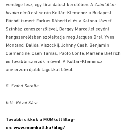
vendége lesz, egy lírai dalest keretében. A
Zabolátlan
lovaim
című est során Kollár-Klemencz a Budapest
Bárból ismert Farkas Róberttel és a Katona József
Színház zeneszerzőjével, Dargay Marcellel egyéni
hangszerelésben szólaltatja meg Jacques Brel, Yves
Montand, Dalida, Viszockij, Johnny Cash, Benjamin
Clementine, Cseh Tamás, Paolo Conte, Marlene Dietrich
és további szerzők műveit. A Kollár-Klemencz
unvierzum újabb tagokkal bővül.
G. Szabó Sarolta
fotó: Révai Sára
További cikkek a MOMkult Blog-
on:
www.momkult.hu/blog/