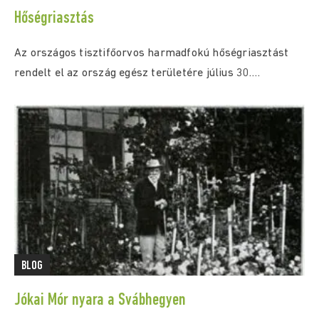
Hőségriasztás
Az országos tisztifőorvos harmadfokú hőségriasztást
rendelt el az ország egész területére július 30.
(csütörtök) 0:00...
BLOG
Jókai Mór nyara a Svábhegyen