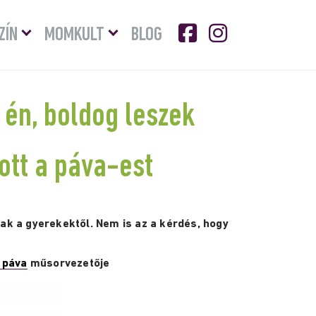
Menü
Menü
ZÍN
MOMKULT
BLOG
lenyitása
lenyitása
 én, boldog leszek
lott a páva-est
ak a gyerekektől. Nem is az a kérdés, hogy
a páva
műsorvezetője