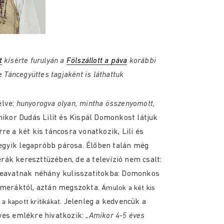
t
kísérte furulyán a
Fölszállott a páva
korábbi
e Táncegyüttes tagjaként is láthattuk
élve:
hunyorogva olyan, mintha összenyomott,
mikor Dudás Lilit és Kispál Domonkost látjuk
re a két kis táncosra vonatkozik, Lili és
gyik legapróbb párosa. Élőben talán még
ák kereszttüzében, de a televízió nem csalt:
 Beavatnak néhány kulisszatitokba: Domonkos
kameráktól, aztán megszokta.
Ámulok a két kis
Jelenleg a kedvencük a
a kapott kritikákat.
yes emlékre hivatkozik:
„Amikor 4-5 éves