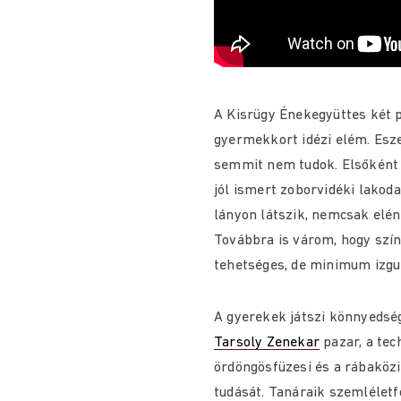
A Kisrügy Énekegyüttes két p
gyermekkort idézi elém. Esz
semmit nem tudok. Elsőként –
jól ismert zoborvidéki lakod
lányon látszik, nemcsak eléne
Továbbra is várom, hogy színp
tehetséges, de minimum izgul
A gyerekek játszi könnyedsé
Tarsoly Zenekar
pazar, a te
ördöngösfüzesi és a rábaközi
tudását. Tanáraik szemlélet