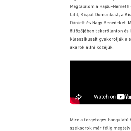
Megtalálom a Hajdu-Németh gy
Lilit, Kispál Domonkost, a K
Dánielt és Nagy Benedeket. Mí
öltözőjében tekerőlanton és
klasszikusait gyakorolják a 
akarok állni közéjük.
Mire a fergeteges hangulatú 
széksorok már félig megtelv