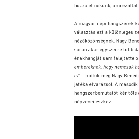
hozza el nekünk, ami ezáltal 
A magyar népi hangszerek köz
választás ezt a különleges 
nézőközönségnek. Nagy Bened
során akár egyszerre több da
énekhangját sem felejtette o
embereknek, hogy nemcsak heg
is”
– tudtuk meg Nagy Benedek
játéka elvarázsol. A második
hangszerbemutatót kér tőle 
népzenei eszköz.