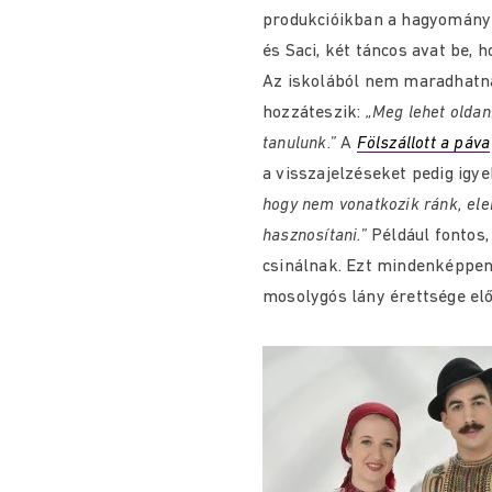
produkcióikban a hagyomány 
és Saci, két táncos avat be, h
Az iskolából nem maradhatn
hozzáteszik:
„Meg lehet oldani
tanulunk.”
A
Fölszállott a páva
a visszajelzéseket pedig igy
hogy nem vonatkozik ránk, ele
hasznosítani.”
Például fontos, 
csinálnak. Ezt mindenképpen 
mosolygós lány érettsége elő