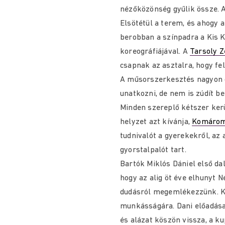
nézőközönség gyűlik össze. Az
Elsötétül a terem, és ahogy 
berobban a színpadra a Kis 
koreográfiájával. A
Tarsoly 
csapnak az asztalra, hogy fe
A műsorszerkesztés nagyon o
unatkozni, de nem is zúdít b
Minden szereplő kétszer kerü
helyzet azt kívánja,
Komáromi
tudnivalót a gyerekekről, az 
gyorstalpalót tart.
Bartók Miklós Dániel első dalc
hogy az alig öt éve elhunyt
dudásról megemlékezzünk. Ko
munkásságára. Dani előadás
és alázat köszön vissza, a ku