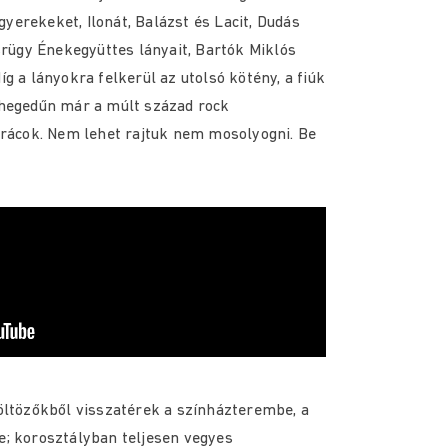
erekeket, Ilonát, Balázst és Lacit, Dudás
isrügy Énekegyüttes lányait, Bartók Miklós
g a lányokra felkerül az utolsó kötény, a fiúk
 hegedűn már a múlt század rock
srácok. Nem lehet rajtuk nem mosolyogni. Be
öltözőkből visszatérek a színházterembe, a
e; korosztályban teljesen vegyes