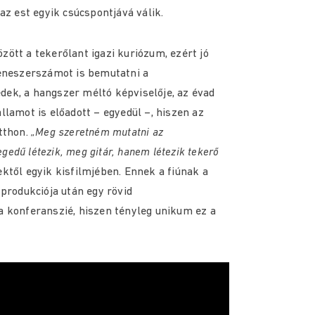
az est egyik csúcspontjává válik.
ött a tekerőlant igazi kuriózum, ezért jó
zeneszerszámot is bemutatni a
ek, a hangszer méltó képviselője, az évad
llamot is előadott – egyedül –, hiszen az
tthon.
„Meg szeretném mutatni az
edű létezik, meg gitár, hanem létezik tekerő
től egyik kisfilmjében. Ennek a fiúnak a
 produkciója után egy rövid
a konferanszié, hiszen tényleg unikum ez a