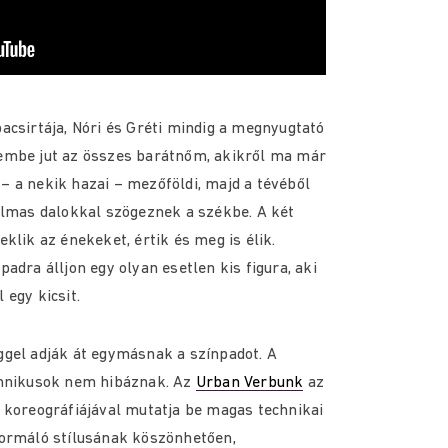
acsirtája, Nóri és Gréti mindig a megnyugtató
embe jut az összes barátnőm, akikről ma már
 a nekik hazai – mezőföldi, majd a tévéből
almas dalokkal szögeznek a székbe. A két
klik az énekeket, értik és meg is élik.
adra álljon egy olyan esetlen kis figura, aki
 egy kicsit.
ggel adják át egymásnak a színpadot. A
chnikusok nem hibáznak. Az
Urban Verbunk
az
 koreográfiájával mutatja be magas technikai
formáló stílusának köszönhetően,