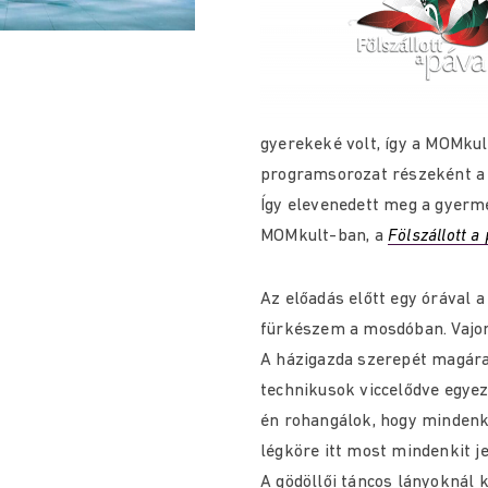
gyerekeké volt, így a MOMku
programsorozat részeként a f
Így elevenedett meg a gyerm
MOMkult-ban, a
Fölszállott a
Az előadás előtt egy órával 
fürkészem a mosdóban. Vajon 
A házigazda szerepét magára
technikusok viccelődve egye
én rohangálok, hogy minden
légköre itt most mindenkit j
A gödöllői táncos lányoknál 