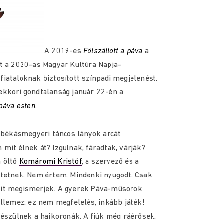
A 2019-es
Fölszállott a páva
a
lt a 2020-as Magyar Kultúra Napja-
iataloknak biztosított színpadi megjelenést.
ekkori gondtalanság január 22-én a
 páva esten
.
a békásmegyeri táncos lányok arcát
mit élnek át? Izgulnak, fáradtak, várják?
 öltő
Komáromi Kristóf
, a szervező és a
ztetnek. Nem értem. Mindenki nyugodt. Csak
kit megismerjek. A gyerek Páva-műsorok
ellemez: ez nem megfelelés, inkább játék!
készülnek a hajkoronák. A fiúk még ráérősek.