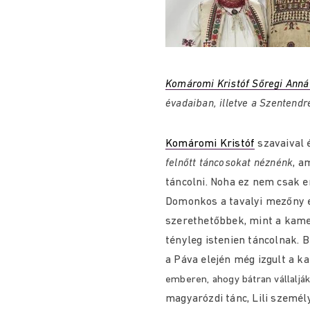
Komáromi Kristóf Sőregi Anná
évadaiban, illetve a Szentendr
Komáromi Kristóf
szavaival 
felnőtt táncosokat néznénk
, a
táncolni. Noha ez nem csak er
Domonkos a tavalyi mezőny e
szerethetőbbek, mint a kamer
tényleg istenien táncolnak.
a Páva elején még izgult a 
emberen, ahogy bátran vállalják 
magyarózdi tánc, Lili személ