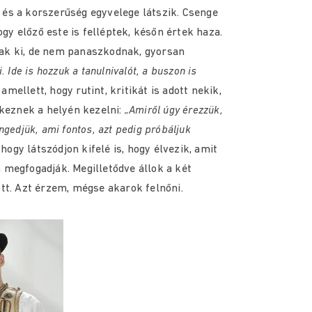
és a korszerűség egyvelege látszik. Csenge
ogy előző este is felléptek, későn értek haza.
ak ki, de nem panaszkodnak, gyorsan
. Ide is hozzuk a tanulnivalót, a buszon is
amellett, hogy rutint, kritikát is adott nekik,
ekeznek a helyén kezelni:
„Amiről úgy érezzük,
ngedjük, ami fontos, azt pedig próbáljuk
hogy látszódjon kifelé is, hogy élvezik, amit
megfogadják. Megilletődve állok a két
tt. Azt érzem, mégse akarok felnőni.