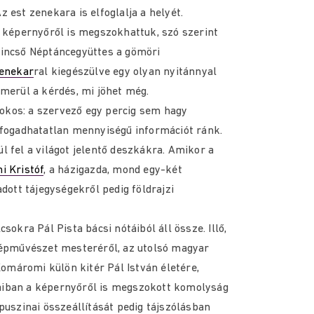
 est zenekara is elfoglalja a helyét.
a képernyőről is megszokhattuk, szó szerint
Kincső Néptáncegyüttes a gömöri
Zenekar
ral kiegészülve egy olyan nyitánnyal
lmerül a kérdés, mi jöhet még.
kos: a szervező egy percig sem hagy
efogadhatatlan mennyiségű információt ránk.
l fel a világot jelentő deszkákra. Amikor a
 Kristóf
, a házigazda, mond egy-két
adott tájegységekről pedig földrajzi
sokra Pál Pista bácsi nótáiból áll össze. Illő,
 Népművészet mesteréről, az utolsó magyar
máromi külön kitér Pál István életére,
aiban a képernyőről is megszokott komolyság
puszinai összeállítását pedig tájszólásban