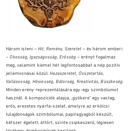
Három isteni –
Hit, Remény, Szeretet
– és három emberi
–
Okosság, Igazságosság, Erősség
– erényt fogalmaz
meg, valamint kiemel hét legfontosabbat a nép pozitív
jellemvonásai közül:
Hazaszeretet, Összetartás,
Vallásosság, Hősiesség, Bátorság, Kreativitás, Büszkeség.
Minden erény reprezentálására egy-egy szimbólumot
használ. A kompozíciók alapja, „gyökere” egy vastag,
erős, erezetes nyárfa-szelet, amelyre az erkölcsi
tulajdonságok szimbólumai, papíragyagból készült,
kétszer égetett, áttört, szinte csipkeszerű, légiesen