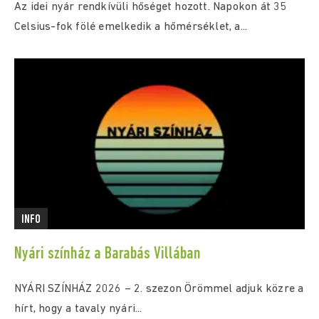
Az idei nyár rendkívüli hőséget hozott. Napokon át 35
Celsius-fok fölé emelkedik a hőmérséklet, a...
INFO
Nyári színház a Barabás Villában
NYÁRI SZÍNHÁZ 2026 – 2. szezon Örömmel adjuk közre a
hírt, hogy a tavaly nyári...