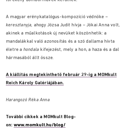
törékeny domborművek kerülnek.
A magyar erénykatalógus-kompozíció védnöke –
keresztanyja,
ahogy Józsa Judit hívja – Jókai Anna volt,
akinek a műalkotások új nevüket köszönhetik: a
mandalákkal való azonosítás és a szó dallama hívta
életre a
hondala
kifejezést, mely a hon, a haza és a dal
hármasából állt össze.
A kiállítás megtekinthető február 29-ig a MOMkult
Reich Károly Galériájában.
Harangozó Réka Anna
További cikkek a MOMkult Blog-
on:
www.momkult.hu/blog/