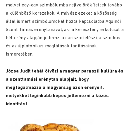
melyet egy-egy szimbólumba rejtve örökítettek tovább
a különböző korszakok. A művész ezeket a közösség
által ismert szimbólumokat hozta kapcsolatba Aquinói
Szent Tamás erénytanával, aki a keresztény erkölcsöt a
hét erény alapján jellemzi az arisztotelészi, a sztoikus
és az újplatonikus meglátások tanításainak
ismeretében.
Józsa Judit tehát ötvözi a magyar paraszti kultúra és
a szenttamási erénytan alapjait, hogy
megfogalmazza a magyarság azon erényeit,
melyekkel leginkább képes jellemezni a közös
identitást.