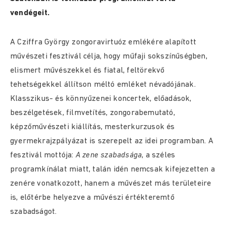
vendégeit.
A Cziffra György zongoravirtuóz emlékére alapított
művészeti fesztivál célja, hogy műfaji sokszínűségben,
elismert művészekkel és fiatal, feltörekvő
tehetségekkel állítson méltó emléket névadójának.
Klasszikus- és könnyűzenei koncertek, előadások,
beszélgetések, filmvetítés, zongorabemutató,
képzőművészeti kiállítás, mesterkurzusok és
gyermekrajzpályázat is szerepelt az idei programban. A
fesztivál mottója:
A zene szabadsága
, a széles
programkínálat miatt, talán idén nemcsak kifejezetten a
zenére vonatkozott, hanem a művészet más területeire
is, előtérbe helyezve a művészi értékteremtő
szabadságot.