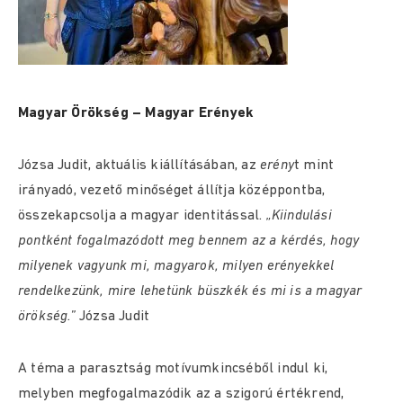
Magyar Örökség – Magyar Erények
Józsa Judit, aktuális kiállításában, az
erény
t mint
irányadó, vezető minőséget állítja középpontba,
összekapcsolja a magyar identitással.
„Kiindulási
pontként fogalmazódott meg bennem az a kérdés, hogy
milyenek vagyunk mi, magyarok, milyen erényekkel
rendelkezünk, mire lehetünk büszkék és mi is a magyar
örökség.”
Józsa Judit
A téma a parasztság motívumkincséből indul ki,
melyben megfogalmazódik az a szigorú értékrend,