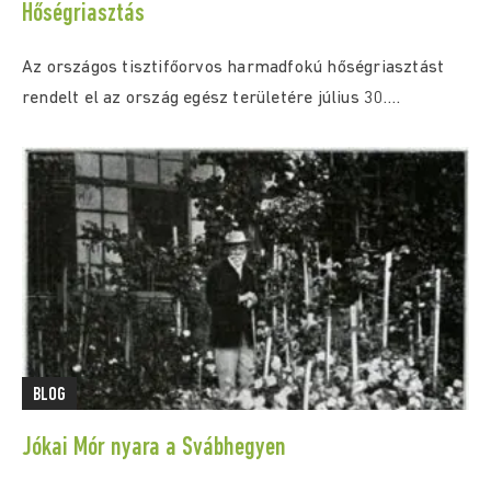
Hőségriasztás
Az országos tisztifőorvos harmadfokú hőségriasztást
rendelt el az ország egész területére július 30.
(csütörtök) 0:00...
BLOG
Jókai Mór nyara a Svábhegyen