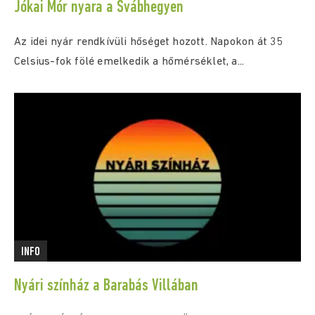
Jókai Mór nyara a Svábhegyen
Az idei nyár rendkívüli hőséget hozott. Napokon át 35
Celsius-fok fölé emelkedik a hőmérséklet, a...
INFO
Nyári színház a Barabás Villában