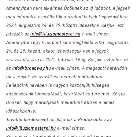
szóltak. Önöknek további teendőjük nincs.
Amennyiben nem alkalmas Önöknek az új időpont, a jegyek
más időpontra cserélhetők a szabad helyek függvényében,
2021. augusztus 24. és 29. közötti időszakra. Kérjük, ezt
jelezzék az
info@illuziomesterei.hu
e-mail címen.
Amennyiben egyik időpont sem megfelelő 2021. augusztus
24. és 29. között, akkor lehetőségük van a jegyek
visszaváltására is 2021. február 19-ig. Kérjük, ezt jelezzék
az
info@broadway.hu
e-mail címen. A megadott határidőn
túl a jegyek visszaváltása nem áll módunkban.
Fellépőink nevében is nagyon köszönjük hűséges
közönségünk támogatását, kitartását és türelmét. Kérjük
Önöket, hogy maradjanak mellettünk ebben a nehéz
időszakban is.
További kérdéseivel forduljanak a Produkcióhoz az
info@illuziomesterei.hu
e-mail címen.