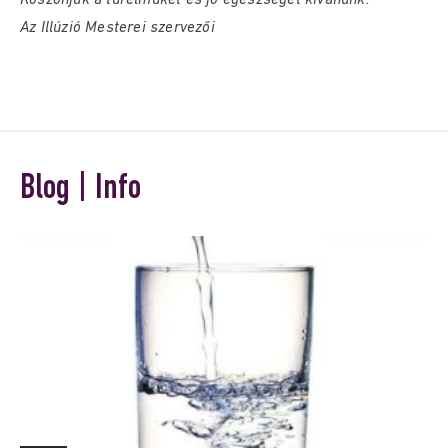
Köszönjük a türelmüket és jó egészséget kívánunk:
Az Illúzió Mesterei szervezői
Blog | Info