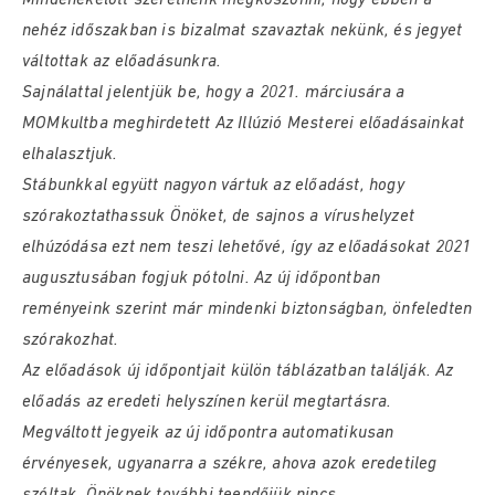
Mindenekelőtt szeretnénk megköszönni, hogy ebben a
nehéz időszakban is bizalmat szavaztak nekünk, és jegyet
váltottak az előadásunkra.
Sajnálattal jelentjük be, hogy a 2021. márciusára a
MOMkultba meghirdetett Az Illúzió Mesterei előadásainkat
elhalasztjuk.
Stábunkkal együtt nagyon vártuk az előadást, hogy
szórakoztathassuk Önöket, de sajnos a vírushelyzet
elhúzódása ezt nem teszi lehetővé, így az előadásokat 2021
augusztusában fogjuk pótolni. Az új időpontban
reményeink szerint már mindenki biztonságban, önfeledten
szórakozhat.
Az előadások új időpontjait külön táblázatban találják. Az
előadás az eredeti helyszínen kerül megtartásra.
Megváltott jegyeik az új időpontra automatikusan
érvényesek, ugyanarra a székre, ahova azok eredetileg