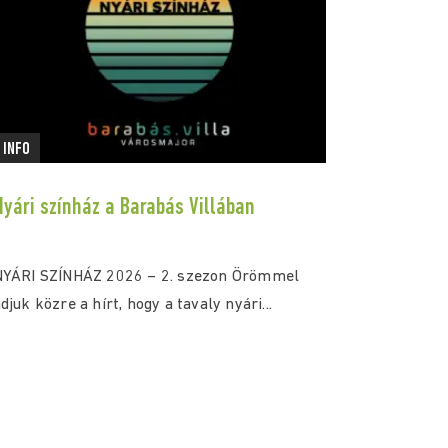
INFO
Nyári színház a Barabás Villában
NYÁRI SZÍNHÁZ 2026 – 2. szezon Örömmel
djuk közre a hírt, hogy a tavaly nyári...