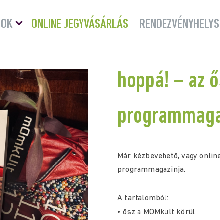
Menü
MOK
ONLINE JEGYVÁSÁRLÁS
RENDEZVÉNYHELYS
lenyitása
hoppá! – az ő
programmaga
Már kézbevehető, vagy online
programmagazinja.
A tartalomból:
• ősz a MOMkult körül