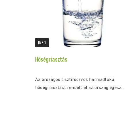
INFO
Hőségriasztás
Az országos tisztifőorvos harmadfokú
hőségriasztást rendelt el az ország egész
területére július 30. (csütörtök) 0:00...