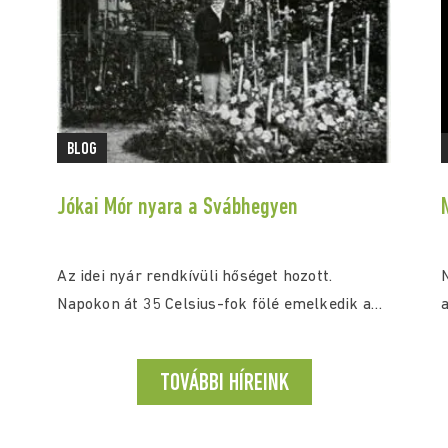
BLOG
Jókai Mór nyara a Svábhegyen
Az idei nyár rendkívüli hőséget hozott.
Napokon át 35 Celsius-fok fölé emelkedik a
a
hőmérséklet, a...
TOVÁBBI HÍREINK