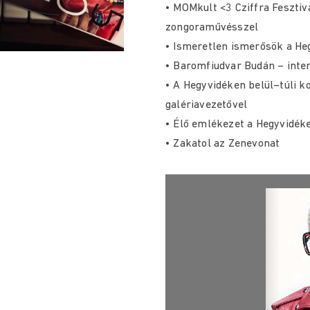
• MOMkult <3 Cziffra Fesztiv
zongoraművésszel
• Ismeretlen ismerősök a He
• Baromfiudvar Budán – int
• A Hegyvidéken belül–túli ko
galériavezetővel
• Élő emlékezet a Hegyvidéken
• Zakatol az Zenevonat