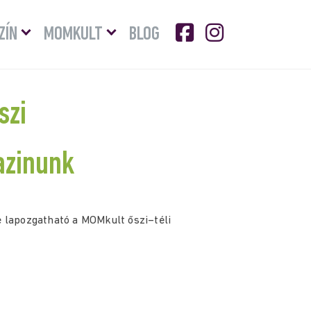
Menü
Menü
ZÍN
MOMKULT
BLOG
lenyitása
lenyitása
szi
zinunk
 lapozgatható a MOMkult őszi–téli