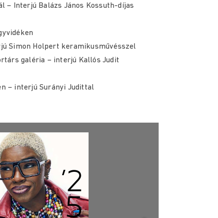
ál – Interjú Balázs János Kossuth-díjas
gyvidéken
erjú Simon Holpert keramikusművésszel
rtárs galéria – interjú Kallós Judit
 – interjú Surányi Judittal