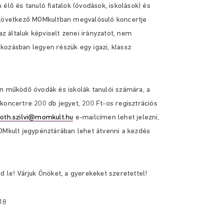
élő és tanuló fiatalok (óvodások, iskolások) és
 következő MOMkultban megvalósuló koncertje
 általuk képviselt zenei irányzatot, nem
kozásban legyen részük egy igazi, klassz
en működő óvodák és iskolák tanulói számára, a
koncertre 200 db jegyet, 200 Ft-os regisztrációs
toth.szilvi@momkult.hu
e-
mailcímen lehet jelezni,
MOMkult jegypénztárában lehet átvenni a kezdés
d le! Várjuk Önöket, a gyerekeket szeretettel!
18