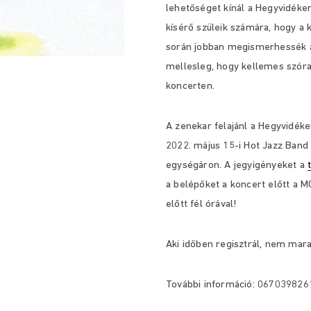
lehetőséget kínál a Hegyvidéken 
kísérő szüleik számára, hogy a
során jobban megismerhessék az
mellesleg, hogy kellemes szóra
koncerten.
A zenekar felajánl a Hegyvidék
2022. május 15-i Hot Jazz Band 
egységáron. A jegyigényeket a
a belépőket a koncert előtt a 
előtt fél órával!
Aki időben regisztrál, nem mara
További információ: 067039826