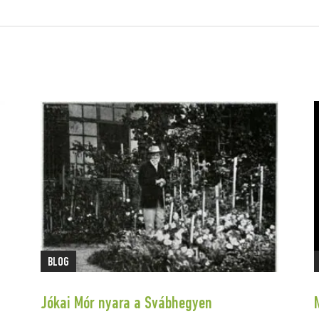
BLOG
Jókai Mór nyara a Svábhegyen