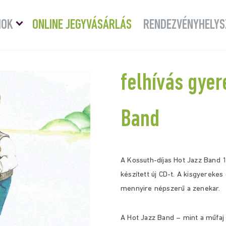
Menü
MOK
ONLINE JEGYVÁSÁRLÁS
RENDEZVÉNYHELYS
lenyitása
felhívás gye
Band
A Kossuth-díjas Hot Jazz Band 
készített új CD-t. A kisgyereke
mennyire népszerű a zenekar.
A Hot Jazz Band – mint a műfaj