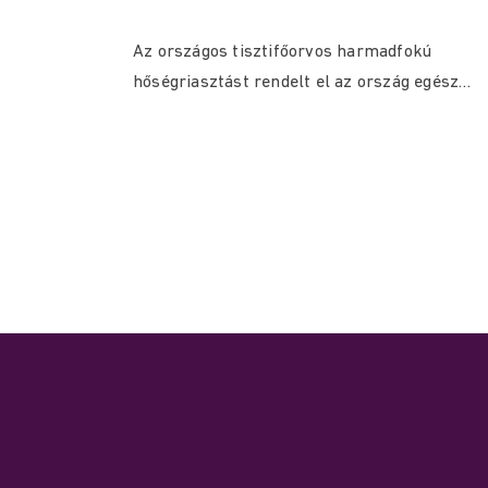
Az országos tisztifőorvos harmadfokú
hőségriasztást rendelt el az ország egész
területére július 30. (csütörtök) 0:00...