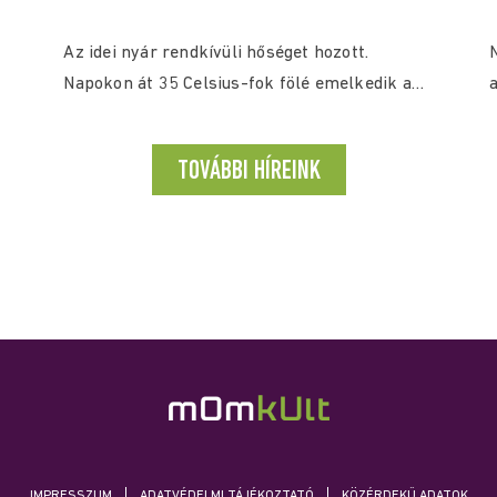
Az idei nyár rendkívüli hőséget hozott.
Napokon át 35 Celsius-fok fölé emelkedik a
a
hőmérséklet, a...
TOVÁBBI HÍREINK
IMPRESSZUM
ADATVÉDELMI TÁJÉKOZTATÓ
KÖZÉRDEKŰ ADATOK