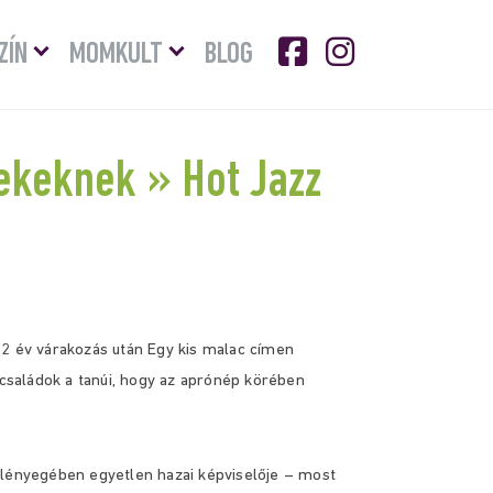
Menü
Menü
ZÍN
MOMKULT
BLOG
lenyitása
lenyitása
rekeknek » Hot Jazz
12 év várakozás után
Egy kis malac
címen
s családok a tanúi, hogy az aprónép körében
 lényegében egyetlen hazai képviselője – most