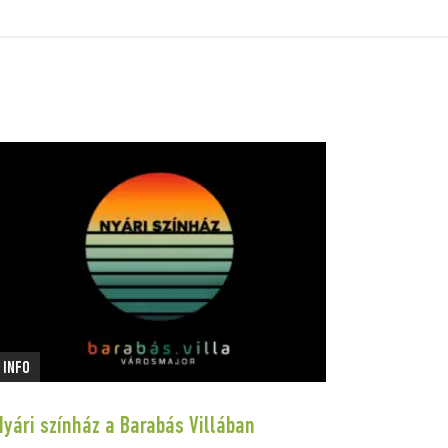
INFO
Nyári színház a Barabás Villában