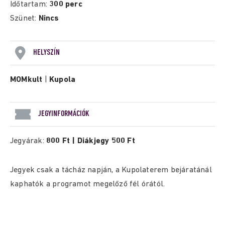
Időtartam:
300 perc
Szünet:
Nincs
HELYSZÍN
MOMkult
|
Kupola
JEGYINFORMÁCIÓK
Jegyárak:
800 Ft | Diákjegy 500 Ft
Jegyek csak a tácház napján, a Kupolaterem bejáratánál
kaphatók a programot megelőző fél órától.