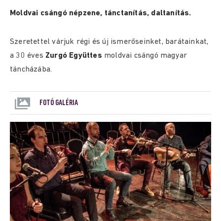
Moldvai csángó népzene, tánctanítás, daltanítás.
Szeretettel várjuk régi és új ismerőseinket, barátainkat,
a 30 éves
Zurgó Együttes
moldvai csángó magyar
táncházába.
FOTÓ GALÉRIA