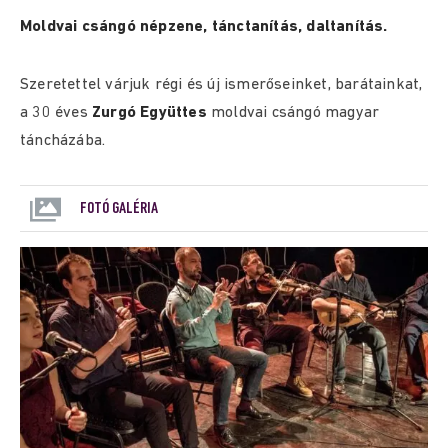
Moldvai csángó népzene, tánctanítás, daltanítás.
Szeretettel várjuk régi és új ismerőseinket, barátainkat,
a 30 éves
Zurgó Együttes
moldvai csángó magyar
táncházába.
FOTÓ GALÉRIA