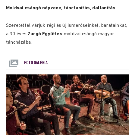
Moldvai csángó népzene, tánctanítás, daltanítás.
Szeretettel várjuk régi és új ismerőseinket, barátainkat,
a 30 éves
Zurgó Együttes
moldvai csángó magyar
táncházába.
FOTÓ GALÉRIA