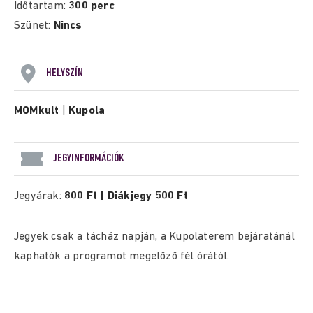
Időtartam:
300 perc
Szünet:
Nincs
HELYSZÍN
MOMkult
|
Kupola
JEGYINFORMÁCIÓK
Jegyárak:
800 Ft | Diákjegy 500 Ft
Jegyek csak a tácház napján, a Kupolaterem bejáratánál
kaphatók a programot megelőző fél órától.