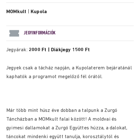
MOMkult
|
Kupola
JEGYINFORMÁCIÓK
Jegyárak:
2000 Ft | Diákjegy 1500 Ft
Jegyek csak a tácház napján, a Kupolaterem bejáratánál
kaphatók a programot megelőző fél órától.
Már több mint húsz éve dobban a talpunk a Zurgó
Táncházban a MOMkult falai között! A moldvai és
gyimesi dallamokat a Zurgó Együttes húzza, a dalokat,
táncokat mindenki együtt tanulja, korosztálytól és