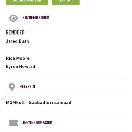
GOOGLE NAPTÁR
NAPTÁR
KÖZREMŰKÖDŐK
RENDEZŐ:
Jared Bush
Rich Moore
Byron Howard
HELYSZÍN
MOMkult
|
Szabadtéri színpad
JEGYINFORMÁCIÓK