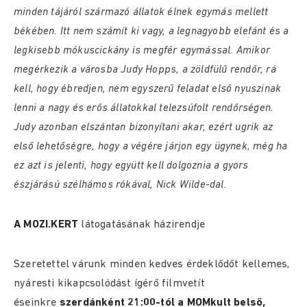
minden tájáról származó állatok élnek egymás mellett
békében. Itt nem számít ki vagy, a legnagyobb elefánt és a
legkisebb mókuscickány is megfér egymással. Amikor
megérkezik a városba Judy Hopps, a zöldfülű rendőr, rá
kell, hogy ébredjen, nem egyszerű feladat első nyuszinak
lenni a nagy és erős állatokkal telezsúfolt rendőrségen.
Judy azonban elszántan bizonyítani akar, ezért ugrik az
első lehetőségre, hogy a végére járjon egy ügynek, még ha
ez azt is jelenti, hogy együtt kell dolgoznia a gyors
észjárású szélhámos rókával, Nick Wilde-dal.
A MOZI.KERT
látogatásának házirendje
Szeretettel várunk minden kedves érdeklődőt kellemes,
nyáresti kikapcsolódást ígérő filmvetít
éseinkre
szerdánként 21:00-tól a MOMkult belső,