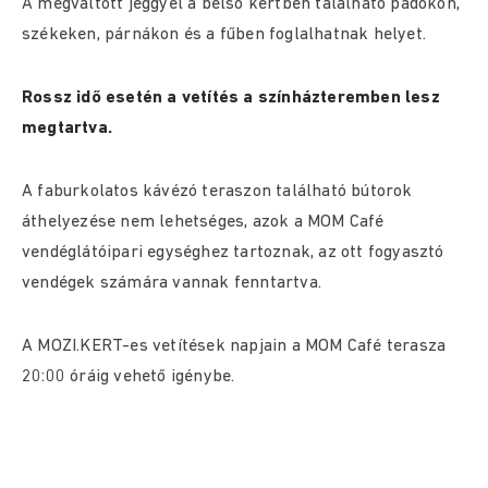
A megváltott jeggyel a belső kertben található padokon,
székeken, párnákon és a fűben foglalhatnak helyet.
Rossz idő esetén a vetítés a színházteremben lesz
megtartva.
A faburkolatos kávézó teraszon található bútorok
áthelyezése nem lehetséges, azok a MOM Café
vendéglátóipari egységhez tartoznak, az ott fogyasztó
vendégek számára vannak fenntartva.
A MOZI.KERT-es vetítések napjain a MOM Café terasza
20:00 óráig vehető igénybe.