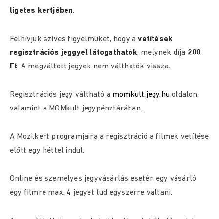
ligetes kertjében
.
Felhívjuk szíves figyelmüket, hogy a
vetítések
regisztrációs jeggyel látogathatók
, melynek díja
200
Ft
. A megváltott jegyek nem válthatók vissza.
Regisztrációs jegy váltható a
momkult.jegy.hu
oldalon,
valamint a MOMkult jegypénztárában.
A Mozi.kert programjaira a regisztráció a filmek vetítése
előtt egy héttel indul.
Online és személyes jegyvásárlás esetén egy vásárló
egy filmre max. 4 jegyet tud egyszerre váltani.