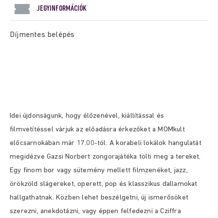
JEGYINFORMÁCIÓK
Díjmentes belépés
Idei újdonságunk, hogy élőzenével, kiállítással és
filmvetítéssel várjuk az előadásra érkezőket a MOMkult
előcsarnokában már 17.00-tól. A korabeli lokálok hangulatát
megidézve Gazsi Norbert zongorajátéka tölti meg a tereket.
Egy finom bor vagy sütemény mellett filmzenéket, jazz,
örökzöld slágereket, operett, pop és klasszikus dallamokat
hallgathatnak. Közben lehet beszélgetni, új ismerősöket
szerezni, anekdotázni, vagy éppen felfedezni a Cziffra