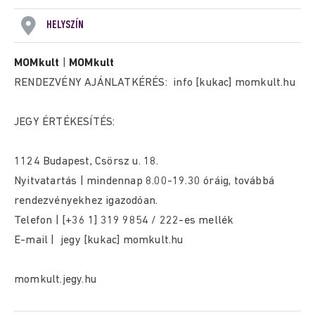
HELYSZÍN
MOMkult
|
MOMkult
RENDEZVÉNY AJÁNLATKÉRÉS: info [kukac] momkult.hu
JEGY ÉRTÉKESÍTÉS:
1124 Budapest, Csörsz u. 18.
Nyitvatartás | mindennap 8.00-19.30 óráig, továbbá
rendezvényekhez igazodóan.
Telefon | [+36 1] 319 9854 / 222-es mellék
E-mail | jegy [kukac] momkult.hu
momkult.jegy.hu