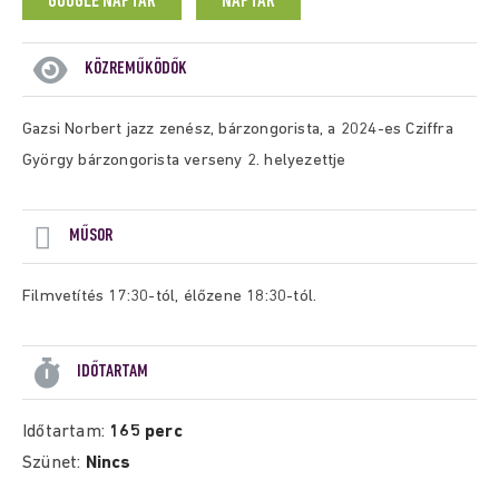
GOOGLE NAPTÁR
NAPTÁR
KÖZREMŰKÖDŐK
Gazsi Norbert jazz zenész, bárzongorista, a 2024-es Cziffra
György bárzongorista verseny 2. helyezettje
MŰSOR
Filmvetítés 17:30-tól, élőzene 18:30-tól.
IDŐTARTAM
Időtartam:
165 perc
Szünet:
Nincs