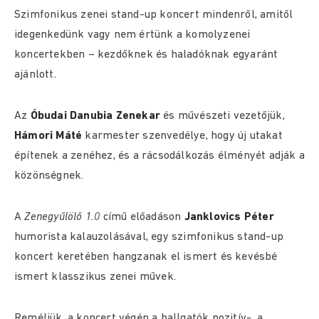
Szimfonikus zenei stand-up koncert mindenről, amitől
idegenkedünk vagy nem értünk a komolyzenei
koncertekben – kezdőknek és haladóknak egyaránt
ajánlott.
Az
Óbudai Danubia Zenekar
és művészeti vezetőjük,
Hámori Máté
karmester szenvedélye, hogy új utakat
építenek a zenéhez, és a rácsodálkozás élményét adják a
közönségnek.
A
Zenegyűlölő 1.0
című előadáson
Janklovics Péter
humorista kalauzolásával, egy szimfonikus stand-up
koncert keretében hangzanak el ismert és kevésbé
ismert klasszikus zenei művek.
Reméljük, a koncert végén a hallgatók pozitív-, a