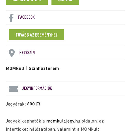
FACEBOOK
TOVÁBB AZ ESEMÉNYHEZ
HELYSZÍN
MOMkult
|
Színházterem
JEGYINFORMÁCIÓK
Jegyárak:
600 Ft
Jegyek kaphatók a
momkult.jegy.hu
oldalon, az
Interticket hálózatában, valamint a MOMkult