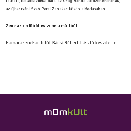
telített, balladisztikus dalai az Öreg Banda utódzenekarának,
az újhartyáni Sváb Parti Zenekar közös előadásában.
Zene az erdőből és zene a múltból
Kamarazenekar fotót Bácsi Róbert László készítette.