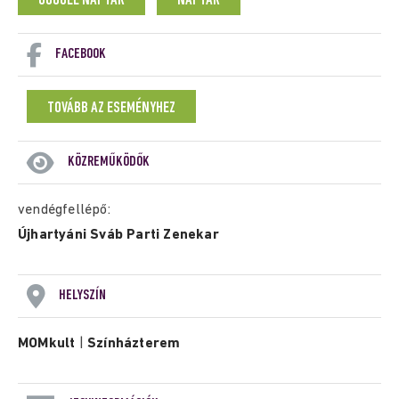
GOOGLE NAPTÁR
NAPTÁR
FACEBOOK
TOVÁBB AZ ESEMÉNYHEZ
KÖZREMŰKÖDŐK
vendégfellépő:
Újhartyáni Sváb Parti Zenekar
HELYSZÍN
MOMkult
|
Színházterem