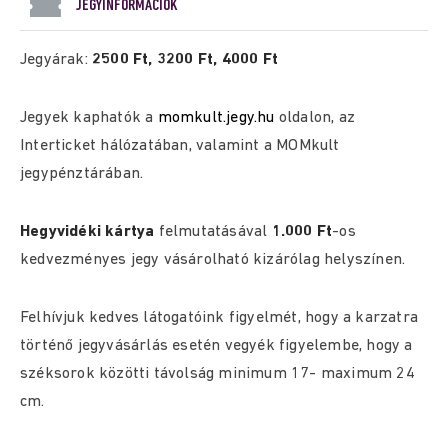
JEGYINFORMÁCIÓK
Jegyárak:
2500 Ft, 3200 Ft, 4000 Ft
Jegyek kaphatók a
momkult.jegy.hu
oldalon, az
Interticket hálózatában, valamint a MOMkult
jegypénztárában.
Hegyvidéki kártya
felmutatásával
1.000 Ft
-os
kedvezményes jegy vásárolható kizárólag helyszínen.
Felhívjuk kedves látogatóink figyelmét, hogy a karzatra
történő jegyvásárlás esetén vegyék figyelembe, hogy a
széksorok közötti távolság minimum 17- maximum 24
cm.