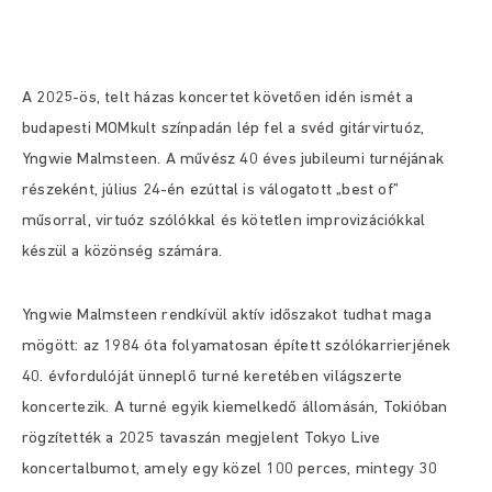
A 2025-ös, telt házas koncertet követően idén ismét a
budapesti MOMkult színpadán lép fel a svéd gitárvirtuóz,
Yngwie Malmsteen. A művész 40 éves jubileumi turnéjának
részeként, július 24-én ezúttal is válogatott „best of”
műsorral, virtuóz szólókkal és kötetlen improvizációkkal
készül a közönség számára.
Yngwie Malmsteen rendkívül aktív időszakot tudhat maga
mögött: az 1984 óta folyamatosan épített szólókarrierjének
40. évfordulóját ünneplő turné keretében világszerte
koncertezik. A turné egyik kiemelkedő állomásán, Tokióban
rögzítették a 2025 tavaszán megjelent Tokyo Live
koncertalbumot, amely egy közel 100 perces, mintegy 30