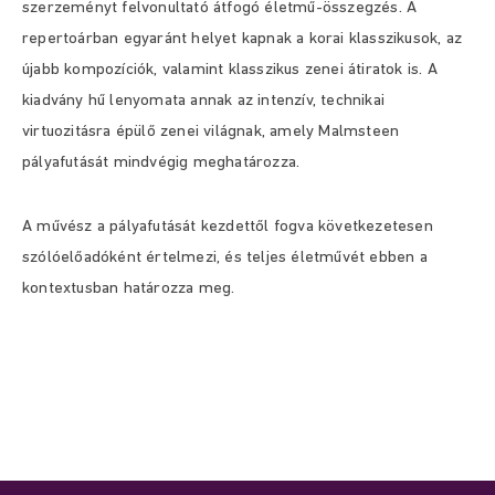
szerzeményt felvonultató átfogó életmű-összegzés. A
repertoárban egyaránt helyet kapnak a korai klasszikusok, az
újabb kompozíciók, valamint klasszikus zenei átiratok is. A
kiadvány hű lenyomata annak az intenzív, technikai
virtuozitásra épülő zenei világnak, amely Malmsteen
pályafutását mindvégig meghatározza.
A művész a pályafutását kezdettől fogva következetesen
szólóelőadóként értelmezi, és teljes életművét ebben a
kontextusban határozza meg.