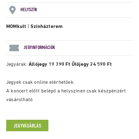
HELYSZÍN
MOMkult
|
Színházterem
JEGYINFORMÁCIÓK
Jegyárak:
Állójegy 19 390 Ft Ülőjegy 24 590 Ft
Jegyek csak online elérhetőek.
A koncert előtt belépő a helyszínen csak készpénzért
vásárolható.
JEGYVÁSÁRLÁS