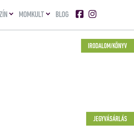
Menü
Menü
ZÍN
MOMKULT
BLOG
lenyitása
lenyitása
IRODALOM/KÖNYV
JEGYVÁSÁRLÁS