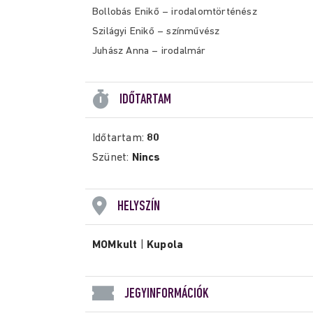
Bollobás Enikő – irodalomtörténész
Szilágyi Enikő – színművész
Juhász Anna – irodalmár
IDŐTARTAM
Időtartam:
80
Szünet:
Nincs
HELYSZÍN
MOMkult
|
Kupola
JEGYINFORMÁCIÓK