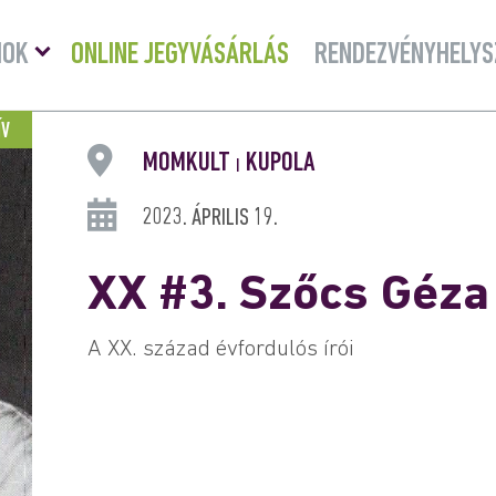
Menü
MOK
ONLINE JEGYVÁSÁRLÁS
RENDEZVÉNYHELYS
lenyitása
ÍV
MOMKULT
KUPOLA
|
2023. ÁPRILIS 19.
XX #3. Szőcs Géza
A XX. század évfordulós írói