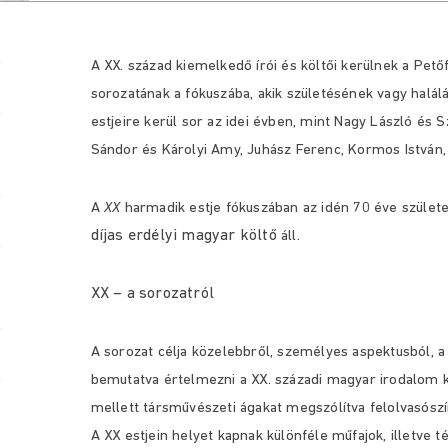
A XX. század kiemelkedő írói és költői kerülnek a Pető
sorozatának a fókuszába, akik születésének vagy halálá
estjeire kerül sor az idei évben, mint Nagy László és 
Sándor és Károlyi Amy, Juhász Ferenc, Kormos István,
A
XX
harmadik estje fókuszában az idén 70 éve szület
díjas erdélyi magyar költő
áll.
XX – a sorozatról
A sorozat célja közelebbről, személyes aspektusból, a
bemutatva értelmezni a XX. századi magyar irodalom k
mellett társművészeti ágakat megszólítva felolvasószín
A XX estjein helyet kapnak különféle műfajok, illetve 