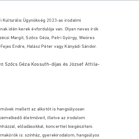
fi Kulturális Ügynökség 2023-as irodalmi
nak idén kerek évfordulója van. Olyan neves írók
Szécsi Margit, Szőcs Géza, Petri György, Weöres
 Fejes Endre, Halász Péter vagy Kányádi Sándor.
Szőcs Géza Kossuth-díjas és József Attila-
ett
 művek mellett az alkotót is hangsúlyosan
iemelkedő életműveit, illetve az irodalom
házzal, előadásokkal, koncerttel kiegészíteni.
témakörök is: színház, gyerekirodalom, hangsúlyos