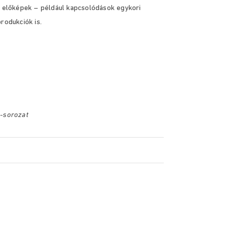
i előképek – például kapcsolódások egykori
rodukciók is.
a-sorozat