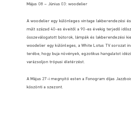
Május 08 – Június 03: woodelier
A woodelier egy különleges vintage lakberendezési és
múlt század 40-es éveitől a 90-es évekig terjedő idő
összeválogatott bútorok, lámpák és lakberendezési kiegé
woodelier egy különleges, a White Lotus TV sorozat ins
terébe, hogy buja növények, egzotikus hangulatot idéző
varázsoljon trópusi életérzést.
A Május 27-i megnyitó esten a Fonogram díjas Jazzboi
köszönti a szezont.