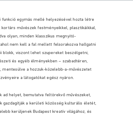
gi funkció egymás mellé helyezésével hozta létre
k kortárs művészek festményeikkel, plasztikáikkal,
lódva olyan, minden klasszikus megnyitó-
hol nem kell a fal mellett felsorakozva hallgatni
 blokk, viszont lehet szupereket beszélgetni,
művészeti és egyéb élményekben – szabadtéren,
et, mentesülve a hozzuk-közelebb-a-művészetet
ndezvényeire a látogatókat egész nyáron.
ak ad helyet, bemutatva feltörekvő művészeket,
 gazdagítják a kerületi közösség kulturális életét,
lebb kerüljenek Budapest kreatív világához, és