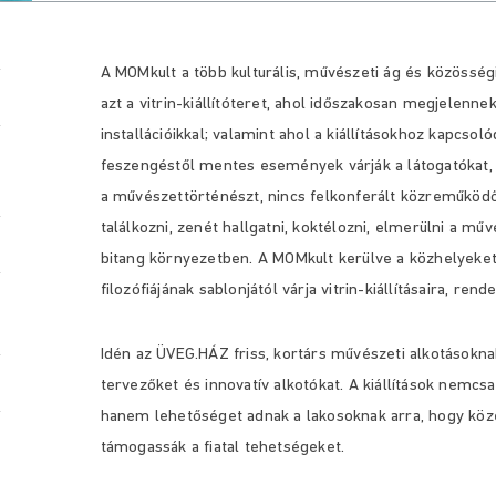
A MOMkult a több kulturális, művészeti ág és közössé
azt a vitrin-kiállítóteret, ahol időszakosan megjelenne
installációikkal; valamint ahol a kiállításokhoz kapcso
feszengéstől mentes események várják a látogatókat, a
a művészettörténészt, nincs felkonferált közreműködői
találkozni, zenét hallgatni, koktélozni, elmerülni a 
bitang környezetben. A MOMkult kerülve a közhelyek
filozófiájának sablonjától várja vitrin-kiállításaira, re
Idén az ÜVEG.HÁZ friss, kortárs művészeti alkotásokn
tervezőket és innovatív alkotókat. A kiállítások nemcsak
hanem lehetőséget adnak a lakosoknak arra, hogy köze
támogassák a fiatal tehetségeket.