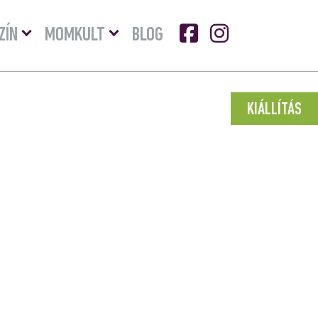
Menü
Menü
ZÍN
MOMKULT
BLOG
lenyitása
lenyitása
KIÁLLÍTÁS