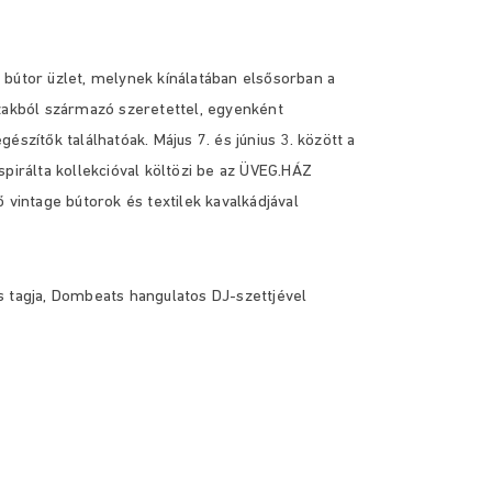
 bútor üzlet, melynek kínálatában elsősorban a
szakból származó szeretettel, egyenként
szítők találhatóak. Május 7. és június 3. között a
pirálta kollekcióval költözi be az ÜVEG.HÁZ
 vintage bútorok és textilek kavalkádjával
s tagja, Dombeats hangulatos DJ-szettjével