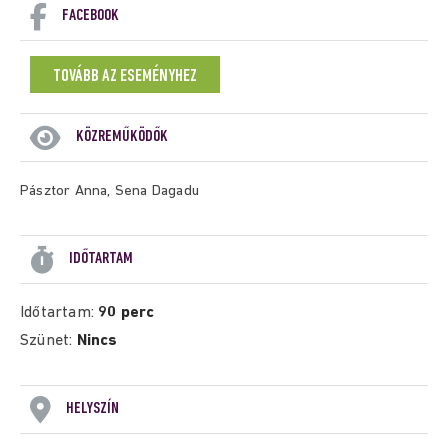
FACEBOOK
TOVÁBB AZ ESEMÉNYHEZ
KÖZREMŰKÖDŐK
Pásztor Anna, Sena Dagadu
IDŐTARTAM
Időtartam:
90 perc
Szünet:
Nincs
HELYSZÍN