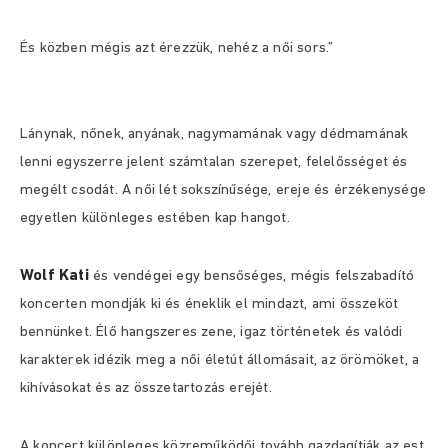
És közben mégis azt érezzük, nehéz a női sors.”
Lánynak, nőnek, anyának, nagymamának vagy dédmamának
lenni egyszerre jelent számtalan szerepet, felelősséget és
megélt csodát. A női lét sokszínűsége, ereje és érzékenysége
egyetlen különleges estében kap hangot.
Wolf Kati
és vendégei egy bensőséges, mégis felszabadító
koncerten mondják ki és éneklik el mindazt, ami összeköt
bennünket. Élő hangszeres zene, igaz történetek és valódi
karakterek idézik meg a női életút állomásait, az örömöket, a
kihívásokat és az összetartozás erejét.
A koncert különleges közreműködői tovább gazdagítják az est