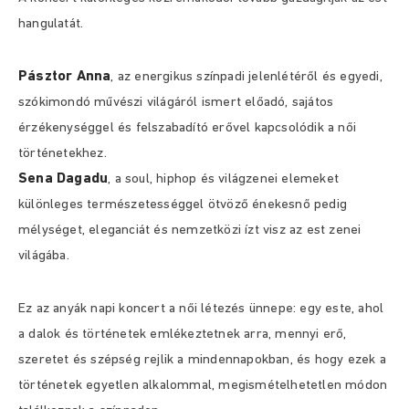
hangulatát.
Pásztor Anna
, az energikus színpadi jelenlétéről és egyedi,
szókimondó művészi világáról ismert előadó, sajátos
érzékenységgel és felszabadító erővel kapcsolódik a női
történetekhez.
Sena Dagadu
, a soul, hiphop és világzenei elemeket
különleges természetességgel ötvöző énekesnő pedig
mélységet, eleganciát és nemzetközi ízt visz az est zenei
világába.
Ez az anyák napi koncert a női létezés ünnepe: egy este, ahol
a dalok és történetek emlékeztetnek arra, mennyi erő,
szeretet és szépség rejlik a mindennapokban, és hogy ezek a
történetek egyetlen alkalommal, megismételhetetlen módon