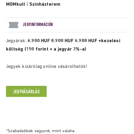
MOMkult
|
Színházterem
JEGYINFORMÁCIÓK
Jegyárak:
6.900 HUF 8.900 HUF 6.900 HUF +kezelési
költség (150 forint + a jegyár 3%-a)
Jegyek kizárólag online vásárolhatók!
JEGYVÁSÁRLÁS
“Szabadabbak vagyunk, mint valaha.