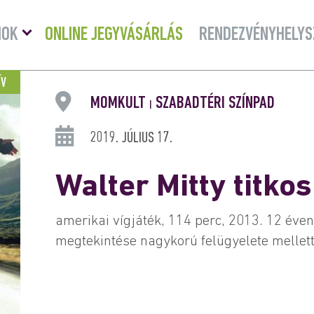
Menü
MOK
ONLINE JEGYVÁSÁRLÁS
RENDEZVÉNYHELYS
lenyitása
ÍV
MOMKULT
SZABADTÉRI SZÍNPAD
|
2019. JÚLIUS 17.
Walter Mitty titkos
amerikai vígjáték, 114 perc, 2013. 12 éve
megtekintése nagykorú felügyelete mellett