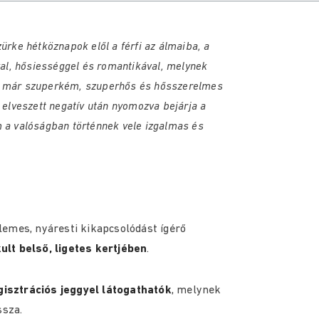
ürke hétköznapok elől a férfi az álmaiba, a
óval, hősiességgel és romantikával, melynek
lt már szuperkém, szuperhős és hősszerelmes
y elveszett negatív után nyomozva bejárja a
m a valóságban történnek vele izgalmas és
lemes, nyáresti kikapcsolódást ígérő
lt belső, ligetes kertjében
.
gisztrációs jeggyel látogathatók
, melynek
ssza.