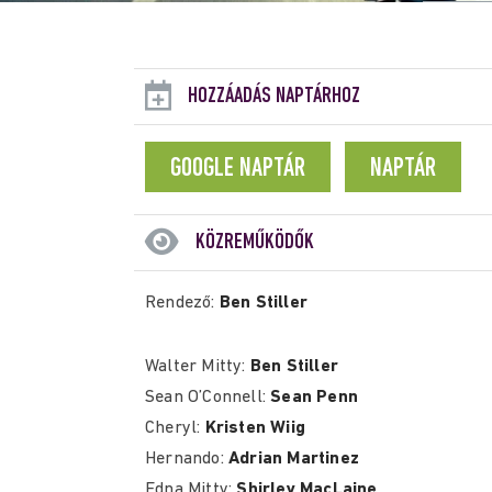
HOZZÁADÁS NAPTÁRHOZ
GOOGLE NAPTÁR
NAPTÁR
KÖZREMŰKÖDŐK
Rendező:
Ben Stiller
Walter Mitty:
Ben Stiller
Sean O’Connell:
Sean Penn
Cheryl:
Kristen Wiig
Hernando:
Adrian Martinez
Edna Mitty:
Shirley MacLaine