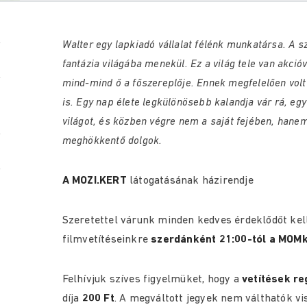
Walter egy lapkiadó vállalat félénk munkatársa. A sz
fantázia világába menekül. Ez a világ tele van akci
mind-mind ő a főszereplője. Ennek megfelelően vo
is. Egy nap élete legkülönösebb kalandja vár rá, eg
világot, és közben végre nem a saját fejében, hane
meghökkentő dolgok.
A MOZI.KERT
látogatásának házirendje
Szeretettel várunk minden kedves érdeklődőt kel
filmvetít
éseinkre
szerdánként 21:00-tól a MOMku
Felhívjuk szíves figyelmüket, hogy a
vetítések re
díja
200 Ft
. A megváltott jegyek nem válthatók vi