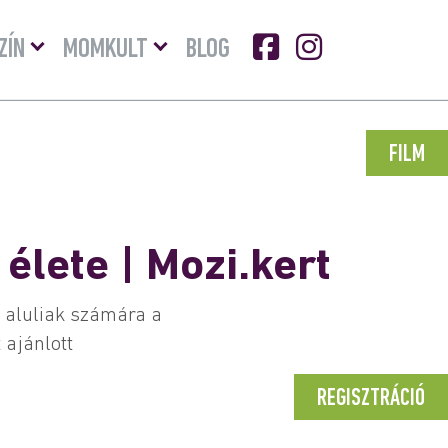
Menü
Menü
ZÍN
MOMKULT
BLOG
lenyitása
lenyitása
FILM
 élete | Mozi.kert
n aluliak számára a
 ajánlott
REGISZTRÁCIÓ