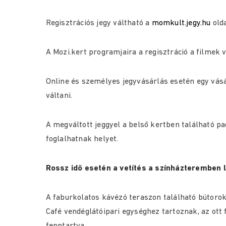
Regisztrációs jegy váltható a
momkult.jegy.hu
old
A Mozi.kert programjaira a regisztráció a filmek ve
Online és személyes jegyvásárlás esetén egy vásá
váltani.
A megváltott jeggyel a belső kertben található p
foglalhatnak helyet.
Rossz idő esetén a vetítés a színházteremben 
A faburkolatos kávézó teraszon található bútoro
Café vendéglátóipari egységhez tartoznak, az ot