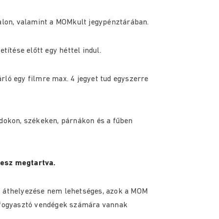
alon, valamint a MOMkult jegypénztárában.
títése előtt egy héttel indul.
rló egy filmre max. 4 jegyet tud egyszerre
adokon, székeken, párnákon és a fűben
lesz megtartva.
k áthelyezése nem lehetséges, azok a MOM
t fogyasztó vendégek számára vannak