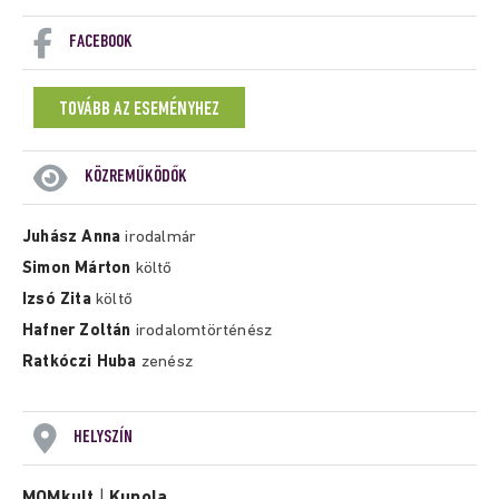
FACEBOOK
TOVÁBB AZ ESEMÉNYHEZ
KÖZREMŰKÖDŐK
Juhász Anna
irodalmár
Simon Márton
költő
Izsó Zita
költő
Hafner Zoltán
irodalomtörténész
Ratkóczi Huba
zenész
HELYSZÍN
MOMkult
|
Kupola