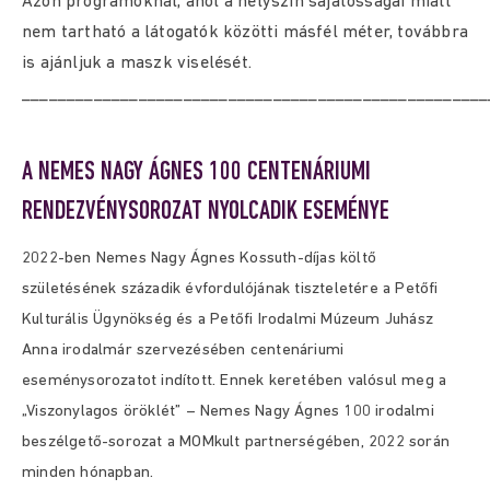
Azon programoknál, ahol a helyszín sajátosságai miatt
nem tartható a látogatók közötti másfél méter, továbbra
is ajánljuk a maszk viselését.
____________________________________________________
A NEMES NAGY ÁGNES 100 CENTENÁRIUMI
RENDEZVÉNYSOROZAT NYOLCADIK ESEMÉNYE
2022-ben Nemes Nagy Ágnes Kossuth-díjas költő
születésének századik évfordulójának tiszteletére a Petőfi
Kulturális Ügynökség és a Petőfi Irodalmi Múzeum Juhász
Anna irodalmár szervezésében centenáriumi
eseménysorozatot indított. Ennek keretében valósul meg a
„Viszonylagos öröklét” – Nemes Nagy Ágnes 100 irodalmi
beszélgető-sorozat a MOMkult partnerségében, 2022 során
minden hónapban.