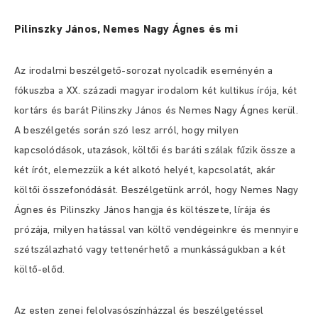
Pilinszky János, Nemes Nagy Ágnes és mi
Az irodalmi beszélgető-sorozat nyolcadik eseményén a
fókuszba a XX. századi magyar irodalom két kultikus írója, két
kortárs és barát Pilinszky János és Nemes Nagy Ágnes kerül.
A beszélgetés során szó lesz arról, hogy milyen
kapcsolódások, utazások, költői és baráti szálak fűzik össze a
két írót, elemezzük a két alkotó helyét, kapcsolatát, akár
költői összefonódását. Beszélgetünk arról, hogy Nemes Nagy
Ágnes és Pilinszky János hangja és költészete, lírája és
prózája, milyen hatással van költő vendégeinkre és mennyire
szétszálazható vagy tettenérhető a munkásságukban a két
költő-előd.
Az esten zenei felolvasószínházzal és beszélgetéssel