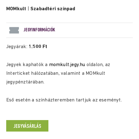
MOMkult
|
Szabadtéri színpad
JEGYINFORMÁCIÓK
Jegyárak:
1.500 Ft
Jegyek kaphatók a
momkult.jegy.hu
oldalon, az
Interticket hálózatában, valamint a MOMkult
jegypénztárában.
Eső esetén a színházteremben tartjuk az eseményt.
JEGYVÁSÁRLÁS