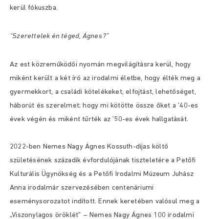
kerül fókuszba.
“Szerettelek én téged, Ágnes?”
Az est közreműködői nyomán megvilágításra kerül, hogy
miként került a két író az irodalmi életbe, hogy élték meg a
gyermekkort, a családi kötelékeket, elfojtást, lehetőséget,
háborút és szerelmet; hogy mi kötötte össze őket a ’40-es
évek végén és miként tűrték az ’50-es évek hallgatását.
2022-ben Nemes Nagy Ágnes Kossuth-díjas költő
születésének századik évfordulójának tiszteletére a Petőfi
Kulturális Ügynökség és a Petőfi Irodalmi Múzeum Juhász
Anna irodalmár szervezésében centenáriumi
eseménysorozatot indított. Ennek keretében valósul meg a
„Viszonylagos öröklét” – Nemes Nagy Ágnes 100 irodalmi