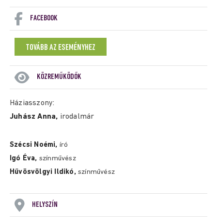
FACEBOOK
TOVÁBB AZ ESEMÉNYHEZ
KÖZREMŰKÖDŐK
Háziasszony:
Juhász Anna,
irodalmár
Szécsi Noémi,
író
Igó Éva,
színművész
Hűvösvölgyi Ildikó,
színművész
HELYSZÍN