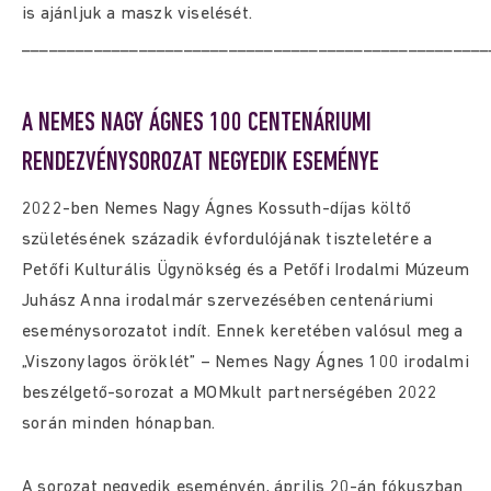
is ajánljuk a maszk viselését.
____________________________________________________
A NEMES NAGY ÁGNES 100 CENTENÁRIUMI
RENDEZVÉNYSOROZAT NEGYEDIK ESEMÉNYE
2022-ben Nemes Nagy Ágnes Kossuth-díjas költő
születésének századik évfordulójának tiszteletére a
Petőfi Kulturális Ügynökség és a Petőfi Irodalmi Múzeum
Juhász Anna irodalmár szervezésében centenáriumi
eseménysorozatot indít. Ennek keretében valósul meg a
„Viszonylagos öröklét” – Nemes Nagy Ágnes 100 irodalmi
beszélgető-sorozat a MOMkult partnerségében 2022
során minden hónapban.
A sorozat negyedik eseményén, április 20-án fókuszban