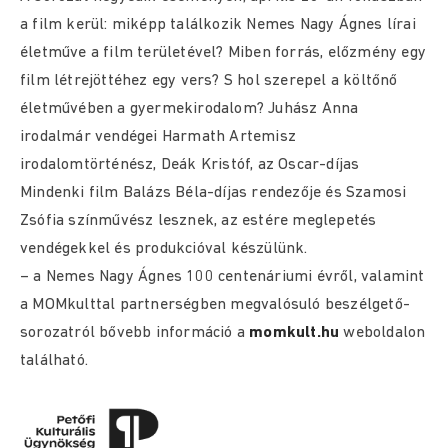
a film kerül: miképp találkozik Nemes Nagy Ágnes lírai
életműve a film területével? Miben forrás, előzmény egy
film létrejöttéhez egy vers? S hol szerepel a költőnő
életművében a gyermekirodalom? Juhász Anna
irodalmár vendégei Harmath Artemisz
irodalomtörténész, Deák Kristóf, az Oscar-díjas
Mindenki film Balázs Béla-díjas rendezője és Szamosi
Zsófia színművész lesznek, az estére meglepetés
vendégekkel és produkcióval készülünk.
– a Nemes Nagy Ágnes 100 centenáriumi évről, valamint
a MOMkulttal partnerségben megvalósuló beszélgető-
sorozatról bővebb információ a
momkult.hu
weboldalon
található.