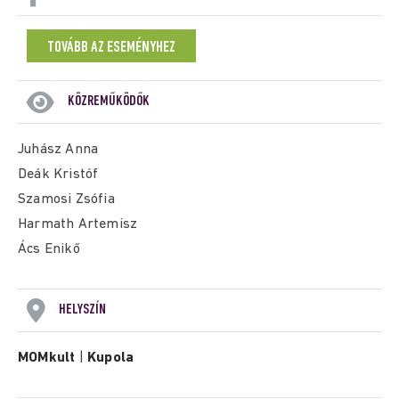
TOVÁBB AZ ESEMÉNYHEZ
KÖZREMŰKÖDŐK
Juhász Anna
Deák Kristóf
Szamosi Zsófia
Harmath Artemisz
Ács Enikő
HELYSZÍN
MOMkult
|
Kupola