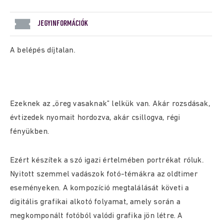
JEGYINFORMÁCIÓK
A belépés díjtalan.
Ezeknek az „öreg vasaknak” lelkük van. Akár rozsdásak,
évtizedek nyomait hordozva, akár csillogva, régi
fényükben.
Ezért készítek a szó igazi értelmében portrékat róluk.
Nyitott szemmel vadászok fotó-témákra az oldtimer
eseményeken. A kompozíció megtalálását követi a
digitális grafikai alkotó folyamat, amely során a
megkomponált fotóból valódi grafika jön létre. A