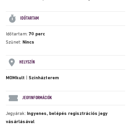
IDŐTARTAM
Időtartam:
70 perc
Szünet:
Nincs
HELYSZÍN
MOMkult
|
Színházterem
JEGYINFORMÁCIÓK
Jegyárak:
Ingyenes, belépés regisztrációs jegy
vásárlásával