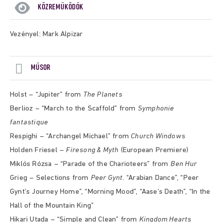
KÖZREMŰKÖDŐK
Vezényel: Mark Alpizar
MŰSOR
Holst – “Jupiter” from
The Planets
Berlioz – “March to the Scaffold” from
Symphonie
fantastique
Respighi – “Archangel Michael” from
Church Windows
Holden Friesel –
Firesong & Myth
(European Premiere)
Miklós Rózsa – “Parade of the Charioteers” from
Ben Hur
Grieg – Selections from
Peer Gynt
. “Arabian Dance”, “Peer
Gynt’s Journey Home”, “Morning Mood”, “Aase’s Death”, “In the
Hall of the Mountain King”
Hikari Utada – “Simple and Clean” from
Kingdom Hearts