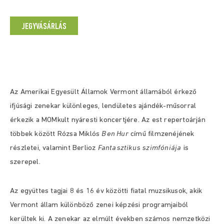
JEGYVÁSÁRLÁS
Az Amerikai Egyesült Államok Vermont államából érkező
ifjúsági zenekar különleges, lendületes ajándék-műsorral
érkezik a MOMkult nyáresti koncertjére. Az est repertoárján
többek között Rózsa Miklós
Ben Hur
című filmzenéjének
részletei, valamint Berlioz
Fantasztikus szimfóniája
is
szerepel.
Az együttes tagjai 8 és 16 év közötti fiatal muzsikusok, akik
Vermont állam különböző zenei képzési programjaiból
kerültek ki. A zenekar az elmúlt években számos nemzetközi