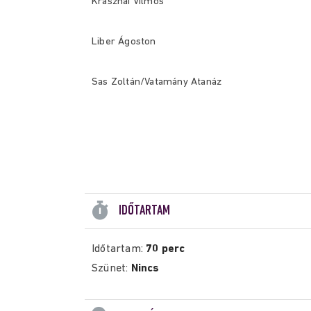
Krasznai Vilmos
Liber Ágoston
Sas Zoltán/Vatamány Atanáz
IDŐTARTAM
Időtartam:
70 perc
Szünet:
Nincs