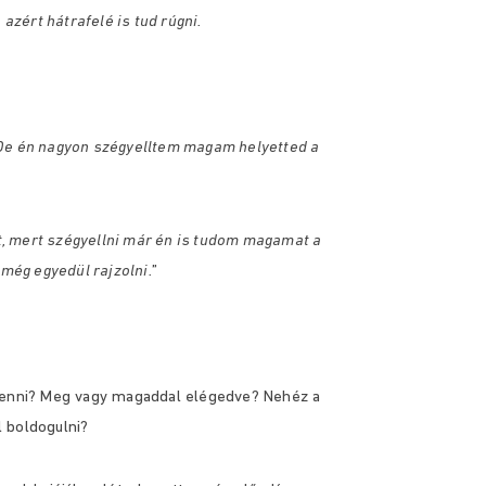
 azért hátrafelé is tud rúgni.
 De én nagyon szégyelltem magam helyetted a
, mert szégyellni már én is tudom magamat a
 még egyedül rajzolni.
”
 lenni? Meg vagy magaddal elégedve? Nehéz a
l boldogulni?