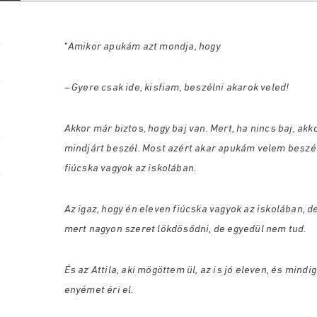
“
Amikor apukám azt mondja, hogy
– Gyere csak ide, kisfiam, beszélni akarok veled!
Akkor már biztos, hogy baj van. Mert, ha nincs baj, a
mindjárt beszél. Most azért akar apukám velem beszélni
fiúcska vagyok az iskolában.
Az igaz, hogy én eleven fiúcska vagyok az iskolában, d
mert nagyon szeret lökdösődni, de egyedül nem tud.
És az Attila, aki mögöttem ül, az is jó eleven, és mind
enyémet éri el.