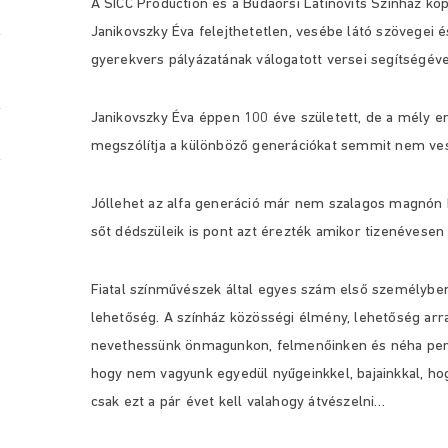
A SICC Production és a Budaörsi Latinovits Színház ko
Janikovszky Éva felejthetetlen, vesébe látó szövegei 
gyerekvers pályázatának válogatott versei segítségéve
Janikovszky Éva éppen 100 éve született, de a mély e
megszólítja a különböző generációkat semmit nem ves
Jóllehet az alfa generáció már nem szalagos magnón ha
sőt dédszüleik is pont azt érezték amikor tizenévesen t
Fiatal színművészek által egyes szám első személybe
lehetőség. A színház közösségi élmény, lehetőség ar
nevethessünk önmagunkon, felmenőinken és néha pers
hogy nem vagyunk egyedül nyűgeinkkel, bajainkkal, ho
csak ezt a pár évet kell valahogy átvészelni…