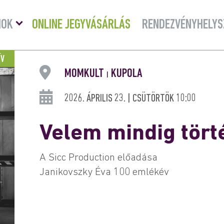
Menü
MOK
ONLINE JEGYVÁSÁRLÁS
RENDEZVÉNYHELYS
lenyitása
ÍV
MOMKULT
KUPOLA
|
2026. ÁPRILIS 23. | CSÜTÖRTÖK 10:00
Velem mindig tört
A Sicc Production előadása
Janikovszky Éva 100 emlékév