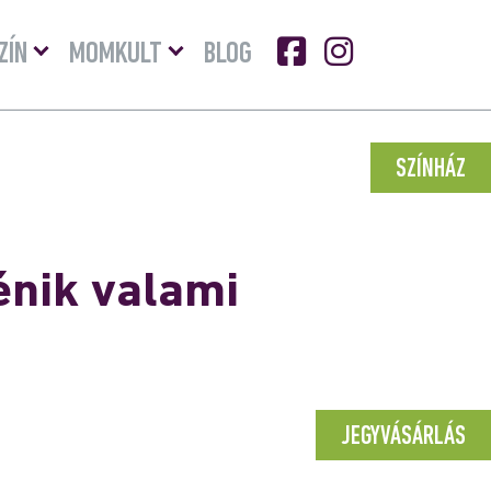
Menü
Menü
ZÍN
MOMKULT
BLOG
lenyitása
lenyitása
SZÍNHÁZ
énik valami
JEGYVÁSÁRLÁS