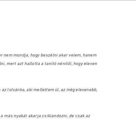
kkor nem mondja, hogy beszélni akar velem, hanem
, mert azt hallotta a tanító nénitől, hogy eleven
e az Istvánka, aki mellettem ül, az még elevenebb,
ig a más nyakát akarja csiklandozni, de csak az