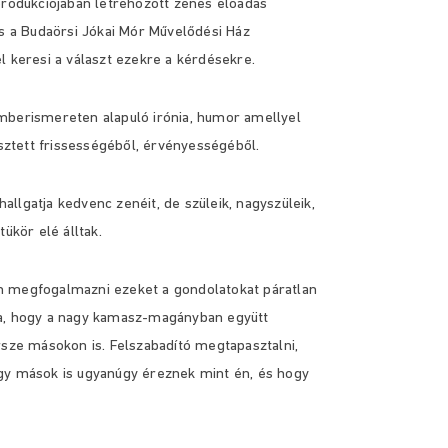
produkciójában létrehozott zenés előadás
és a Budaörsi Jókai Mór Művelődési Ház
l keresi a választ ezekre a kérdésekre.
mberismereten alapuló irónia, humor amellyel
ztett frissességéből, érvényességéből.
llgatja kedvenc zenéit, de szüleik, nagyszüleik,
ükör elé álltak.
n megfogalmazni ezeket a gondolatokat páratlan
ra, hogy a nagy kamasz-magányban együtt
ze másokon is. Felszabadító megtapasztalni,
gy mások is ugyanúgy éreznek mint én, és hogy