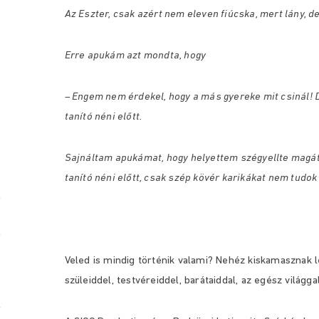
Az Eszter, csak azért nem eleven fiúcska, mert lány, de
Erre apukám azt mondta, hogy
– Engem nem érdekel, hogy a más gyereke mit csinál!
tanító néni előtt.
Sajnáltam apukámat, hogy helyettem szégyellte magát
tanító néni előtt, csak szép kövér karikákat nem tudok
Veled is mindig történik valami? Nehéz kiskamasznak
szüleiddel, testvéreiddel, barátaiddal, az egész világga