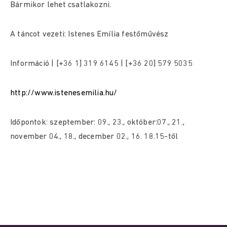
Bármikor lehet csatlakozni.
A táncot vezeti: Istenes Emília festőművész
Információ | [+36 1] 319 6145 | [+36 20] 579 5035
http://www.istenesemilia.hu/
Időpontok: szeptember: 09., 23., október:07., 21.,
november 04., 18., december 02., 16. 18.15-től