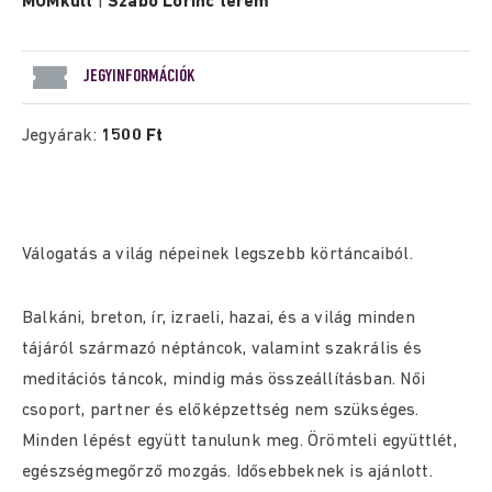
MOMkult
|
Szabó Lőrinc terem
JEGYINFORMÁCIÓK
Jegyárak:
1500 Ft
Válogatás a világ népeinek legszebb körtáncaiból.
Balkáni, breton, ír, izraeli, hazai, és a világ minden
tájáról származó néptáncok, valamint szakrális és
meditációs táncok, mindig más összeállításban. Női
csoport, partner és előképzettség nem szükséges.
Minden lépést együtt tanulunk meg. Örömteli együttlét,
egészségmegőrző mozgás. Idősebbeknek is ajánlott.