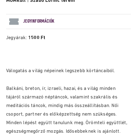
MOMkult
|
Szabó Lőrinc terem
JEGYINFORMÁCIÓK
Jegyárak:
1500 Ft
Válogatás a világ népeinek legszebb körtáncaiból.
Balkáni, breton, ír, izraeli, hazai, és a világ minden
tájáról származó néptáncok, valamint szakrális és
meditációs táncok, mindig más összeállításban. Női
csoport, partner és előképzettség nem szükséges.
Minden lépést együtt tanulunk meg. Örömteli együttlét,
egészségmegőrző mozgás. Idősebbeknek is ajánlott.