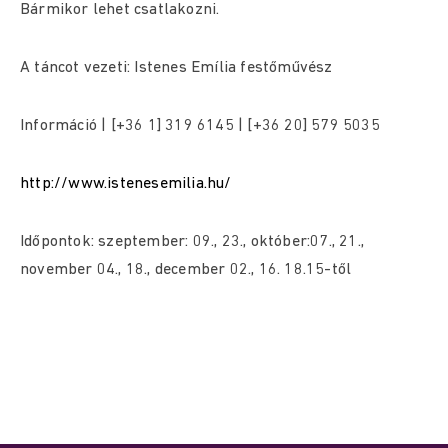
Bármikor lehet csatlakozni.
A táncot vezeti: Istenes Emília festőművész
Információ | [+36 1] 319 6145 | [+36 20] 579 5035
http://www.istenesemilia.hu/
Időpontok: szeptember: 09., 23., október:07., 21.,
november 04., 18., december 02., 16. 18.15-től