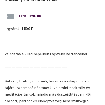
MOMkult
|
Szabó Lőrinc terem
JEGYINFORMÁCIÓK
Jegyárak:
1500 Ft
Válogatás a világ népeinek legszebb körtáncaiból.
—————————————————–
Balkáni, breton, ír, izraeli, hazai, és a világ minden
tájáról származó néptáncok, valamint szakrális és
meditációs táncok, mindig más összeállításban. Női
csoport, partner és előképzettség nem szükséges.