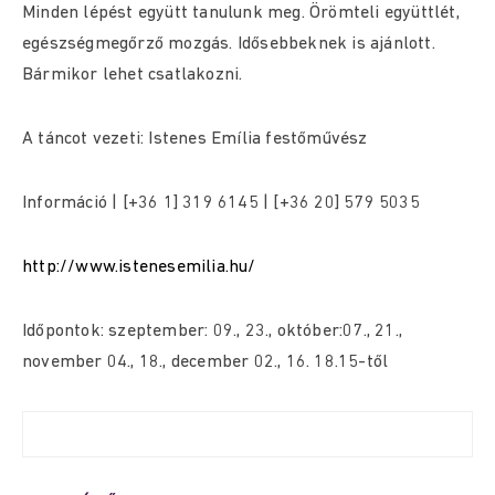
Minden lépést együtt tanulunk meg. Örömteli együttlét,
egészségmegőrző mozgás. Idősebbeknek is ajánlott.
Bármikor lehet csatlakozni.
A táncot vezeti: Istenes Emília festőművész
Információ | [+36 1] 319 6145 | [+36 20] 579 5035
http://www.istenesemilia.hu/
Időpontok: szeptember: 09., 23., október:07., 21.,
november 04., 18., december 02., 16. 18.15-től