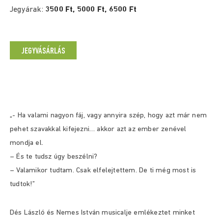
Jegyárak:
3500 Ft, 5000 Ft, 6500 Ft
JEGYVÁSÁRLÁS
„- Ha valami nagyon fáj, vagy annyira szép, hogy azt már nem
pehet szavakkal kifejezni… akkor azt az ember zenével
mondja el.
– És te tudsz úgy beszélni?
– Valamikor tudtam. Csak elfelejtettem. De ti még most is
tudtok!”
Dés László és Nemes István musicalje emlékeztet minket