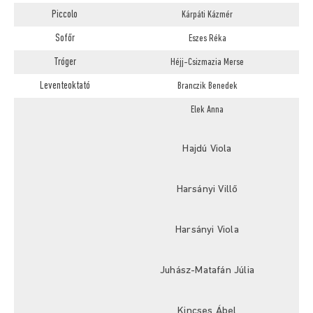
Piccolo
Kárpáti Kázmér
Sofőr
Eszes Réka
Tróger
Héjj-Csizmazia Merse
Leventeoktató
Branczik Benedek
Elek Anna
Hajdú Viola
Harsányi Villő
Harsányi Viola
Juhász-Matafán Júlia
Kincses Ábel