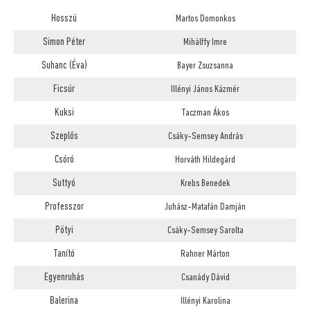
Hosszú
Martos Domonkos
Simon Péter
Mihálffy Imre
Suhanc (Éva)
Bayer Zsuzsanna
Ficsúr
Illényi János Kázmér
Kuksi
Taczman Ákos
Szeplős
Csáky-Semsey András
Csóró
Horváth Hildegárd
Suttyó
Krebs Benedek
Professzor
Juhász-Matafán Damján
Pötyi
Csáky-Semsey Sarolta
Tanító
Rahner Márton
Egyenruhás
Csanády Dávid
Balerina
Illényi Karolina