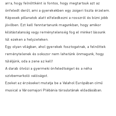
arra, hogy felnőttként is fontos, hogy megtartsuk azt az
önfeledt derűt, ami a gyerekekben egy zsigeri tiszta érzelem.
Képesek pillanatok alatt elfeledkezni a rosszról és bízni jobb
jövőben. Ezt kell fenntartanunk magunkban, hogy amikor
kilátástalanság vagy reménytelenség fog el minket lássunk
túl ezeken a helyzeteken.
Egy olyan világban, ahol gyerekek fosztogatnak, a felnőttek
reménytelenek és sokszor nem lehetünk önmagunk, hogy
túléljünk, oda a zene az kell!
A darab ötvözi a gyermeki önfeledtséget és a néha
szívbemarkoló valóságot.
Ezeket az érzéseket mutatja be a Valahol Európában című
musical a Városmajori Plébánia társulatának előadásában.