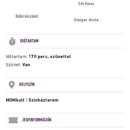
Erős Hanna
Külön köszönet
Steiger Anita
IDŐTARTAM
Időtartam:
170 perc, szünettel
Szünet:
Van
HELYSZÍN
MOMkult
|
Színházterem
JEGYINFORMÁCIÓK