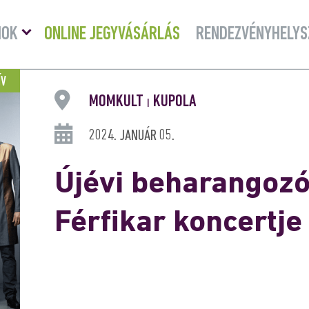
Menü
MOK
ONLINE JEGYVÁSÁRLÁS
RENDEZVÉNYHELYS
lenyitása
ÍV
MOMKULT
KUPOLA
|
2024. JANUÁR 05.
Újévi beharangozó
Férfikar koncertje