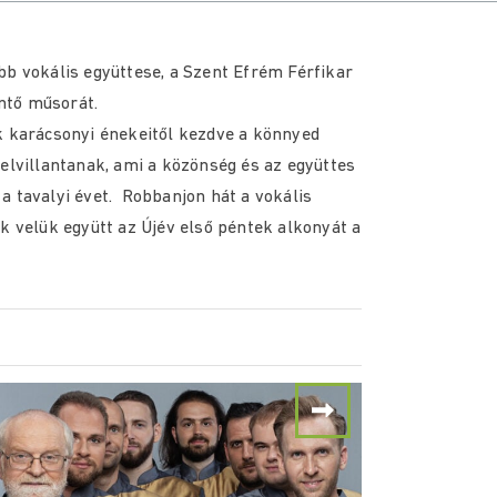
bb vokális együttese, a Szent Efrém Férfikar
ntő műsorát.
k karácsonyi énekeitől kezdve a könnyed
elvillantanak, ami a közönség és az együttes
a tavalyi évet. Robbanjon hát a vokális
k velük együtt az Újév első péntek alkonyát a