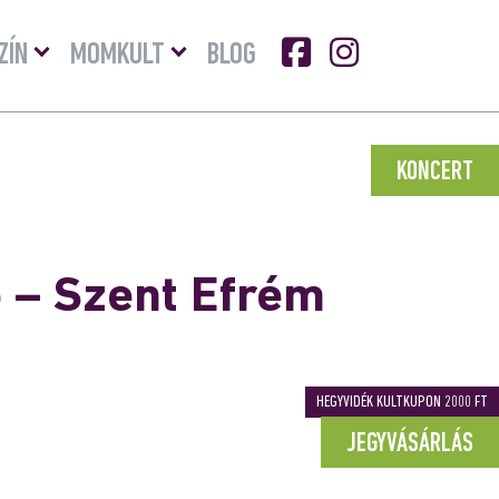
Menü
Menü
ZÍN
MOMKULT
BLOG
lenyitása
lenyitása
KONCERT
 – Szent Efrém
HEGYVIDÉK KULTKUPON 2000 FT
JEGYVÁSÁRLÁS