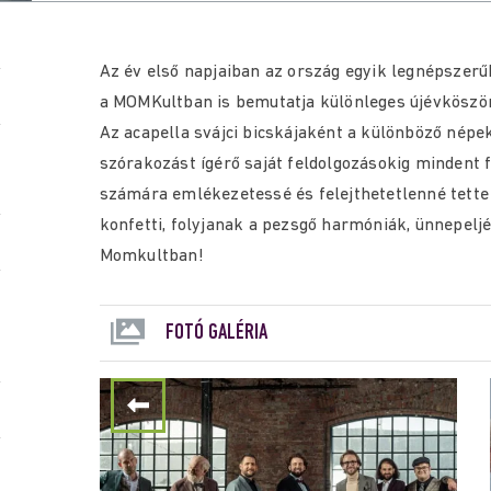
Az év első napjaiban az ország egyik legnépszerű
a MOMKultban is bemutatja különleges újévköszö
Az acapella svájci bicskájaként a különböző népe
szórakozást ígérő saját feldolgozásokig mindent f
számára emlékezetessé és felejthetetlenné tette 
konfetti, folyjanak a pezsgő harmóniák, ünnepeljé
Momkultban!
FOTÓ GALÉRIA