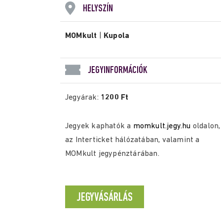
HELYSZÍN
MOMkult
|
Kupola
JEGYINFORMÁCIÓK
Jegyárak:
1200 Ft
Jegyek kaphatók a
momkult.jegy.hu
oldalon,
az Interticket hálózatában, valamint a
MOMkult jegypénztárában.
JEGYVÁSÁRLÁS