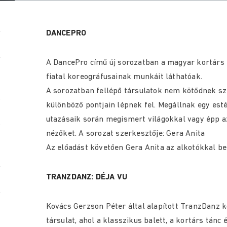
DANCEPRO
A DancePro című új sorozatban a magyar kortárs 
fiatal koreográfusainak munkáit láthatóak.
A sorozatban fellépő társulatok nem kötődnek szí
különböző pontjain lépnek fel. Megállnak egy est
utazásaik során megismert világokkal vagy épp az
nézőket. A sorozat szerkesztője: Gera Anita
Az előadást követően Gera Anita az alkotókkal be
TRANZDANZ: DÉJA VU
Kovács Gerzson Péter által alapított TranzDanz 
társulat, ahol a klasszikus balett, a kortárs tán