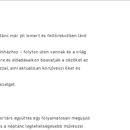
tánc már jól ismert és feltörekvőben lévő
nházhoz – folyton úton vannak és a világ
ére és előadásaikon beavatják a nézőket az
zal, ami aktuálisan körülveszi őket és
szélget.
kortárs együttes egy folyamatosan megújuló
c és a néptánc legtehetségesebb művészei