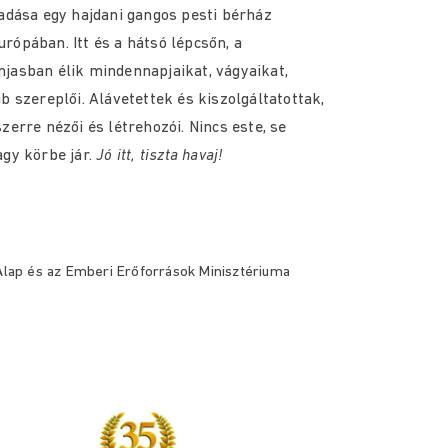
őadása egy hajdani gangos pesti bérház
rópában. Itt és a hátsó lépcsőn, a
jasban élik mindennapjaikat, vágyaikat,
b szereplői. Alávetettek és kiszolgáltatottak,
zerre nézői és létrehozói. Nincs este, se
agy körbe jár.
Jó itt, tiszta havaj!
 Alap és az Emberi Erőforrások Minisztériuma