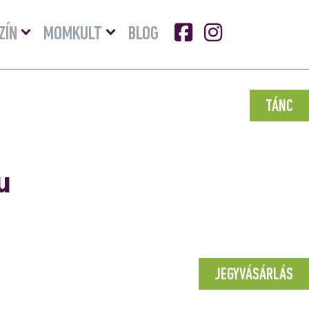
Menü
Menü
ZÍN
MOMKULT
BLOG
lenyitása
lenyitása
TÁNC
u
JEGYVÁSÁRLÁS