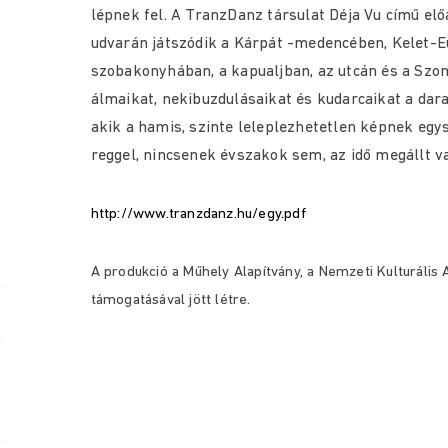
lépnek fel. A TranzDanz társulat Déja Vu című el
udvarán játszódik a Kárpát -medencében, Kelet-Eu
szobakonyhában, a kapualjban, az utcán és a Szom
álmaikat, nekibuzdulásaikat és kudarcaikat a dara
akik a hamis, szinte leleplezhetetlen képnek egys
reggel, nincsenek évszakok sem, az idő megállt v
http://www.tranzdanz.hu/egy.pdf
A produkció a Műhely Alapítvány, a Nemzeti Kulturális
támogatásával jött létre.