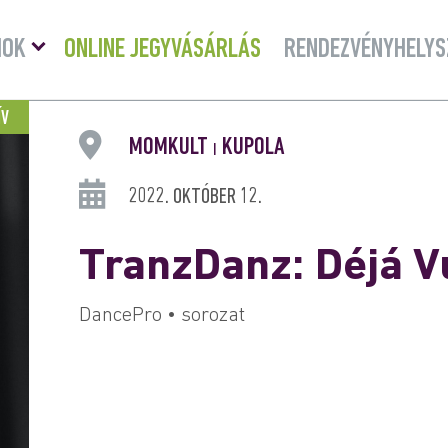
Menü
MOK
ONLINE JEGYVÁSÁRLÁS
RENDEZVÉNYHELYS
lenyitása
ÍV
MOMKULT
KUPOLA
|
2022. OKTÓBER 12.
TranzDanz: Déjá V
DancePro • sorozat