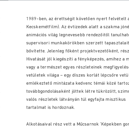
1989-ben, az érettségit követően nyert felvételt
Kecskemétfilm). Az évtizedek alatt a szakma jón
animációs világ legnevesebb rendezőitől tanulhatot
supervisori munkakörökben szerzett tapasztalait
bővítette. Jelenleg főként projektvezetőként, ré
Hivatását jól kiegészíti a fényképezés, amihez a 
vagy a természet egyes részleteinek megfigyelése
vetületek világa – egy díszes korlát lépcsőre vet
emlékeztető mintázata kedvenc témái közé tarto
továbbgondolásaként jöttek létre tükrözött, szim
valós részletek látványán túl egyfajta misztikus
tartalmat is hordoznak.
Alkotásaival rész vett a Műcsarnok ’Képekben go