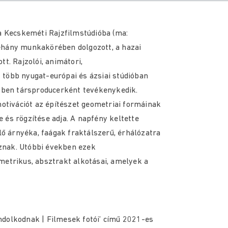
 a Kecskeméti Rajzfilmstúdióba (ma:
éhány munkakörében dolgozott, a hazai
t. Rajzolói, animátori,
 több nyugat-európai és ázsiai stúdióban
szben társproducerként tevékenykedik.
motivációt az építészet geometriai formáinak
 és rögzítése adja. A napfény keltette
ülő árnyéka, faágak fraktálszerű, érhálózatra
znak. Utóbbi években ezek
metrikus, absztrakt alkotásai, amelyek a
ndolkodnak | Filmesek fotói’ című 2021-es