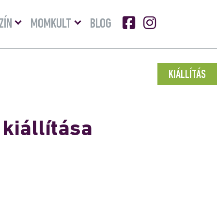
Menü
Menü
ZÍN
MOMKULT
BLOG
lenyitása
lenyitása
KIÁLLÍTÁS
kiállítása