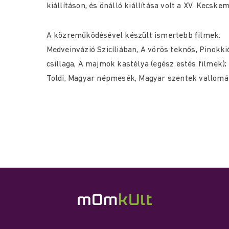
kiállításon, és önálló kiállítása volt a XV. Kecsk
A közreműködésével készült ismertebb filmek:
Medveinvázió Szicíliában, A vörös teknős, Pinokkió
csillaga, A majmok kastélya (egész estés filmek); 
Toldi, Magyar népmesék, Magyar szentek vallomás