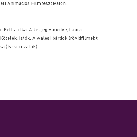
eméti Animációs Filmfesztiválon.
, Kells titka, A kis jegesmedve, Laura
Kötelék, Istók, A walesi bárdok (rövidfilmek);
a (tv-sorozatok).